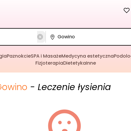
gia
Paznokcie
SPA i Masaże
Medycyna estetyczna
Podolo
Fizjoterapia
Dietetyka
Inne
Gowino
- Leczenie łysienia