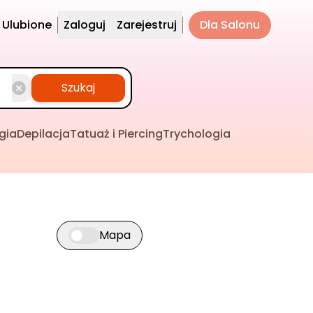
Ulubione
Zaloguj
Zarejestruj
Dla Salonu
Szukaj
gia
Depilacja
Tatuaż i Piercing
Trychologia
Mapa
Przełącz widok mapy