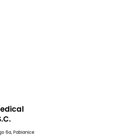
edical
.C.
ego 6a
, Pabianice