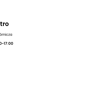
tro
órnicza
0-17:00