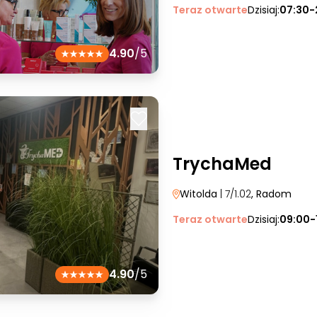
Teraz otwarte
Dzisiaj:
07:30-
4.90
/5
TrychaMed
Witolda
| 7/1.02
, Radom
Teraz otwarte
Dzisiaj:
09:00-
4.90
/5