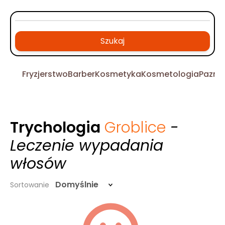
Szukaj
Fryzjerstwo
Barber
Kosmetyka
Kosmetologia
Pazno
Trychologia
Groblice
-
Leczenie wypadania
włosów
Domyślnie
Sortowanie