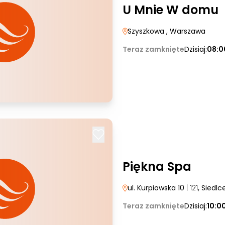
U Mnie W domu
Szyszkowa
, Warszawa
Teraz zamknięte
Dzisiaj:
08:0
Piękna Spa
ul. Kurpiowska 10
| 121
, Siedlc
Teraz zamknięte
Dzisiaj:
10:0