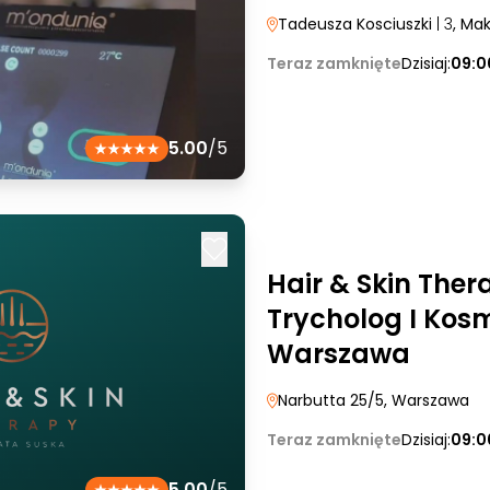
Tadeusza Kosciuszki
| 3
, Ma
Teraz zamknięte
Dzisiaj:
09:0
5.00
/5
Hair & Skin Ther
Trycholog I Kosm
Warszawa
Narbutta 25/5
, Warszawa
Teraz zamknięte
Dzisiaj:
09:0
5.00
/5