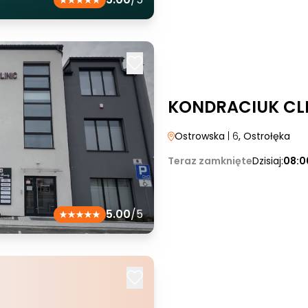
KONDRACIUK CLIN
Ostrowska
| 6
, Ostrołęka
Teraz zamknięte
Dzisiaj:
08:0
5.00
/5