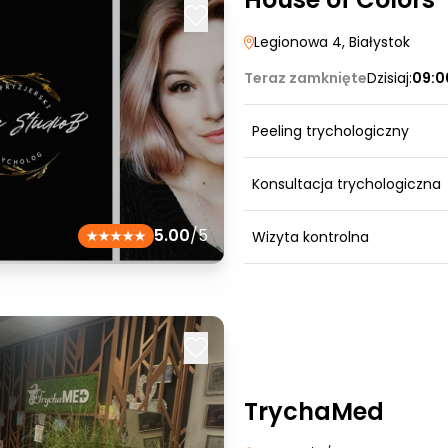
Legionowa 4
, Białystok
Teraz zamknięte
Dzisiaj:
09:0
Peeling trychologiczny
Konsultacja trychologiczna
5.00
/5
Wizyta kontrolna
TrychaMed