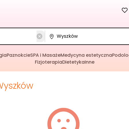
gia
Paznokcie
SPA i Masaże
Medycyna estetyczna
Podolo
Fizjoterapia
Dietetyka
Inne
Wyszków