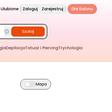
Ulubione
Zaloguj
Zarejestruj
Dla Salonu
Szukaj
gia
Depilacja
Tatuaż i Piercing
Trychologia
Mapa
Przełącz widok mapy