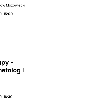
ków Mazowiecki
0-15:00
apy -
etolog I
0-16:30