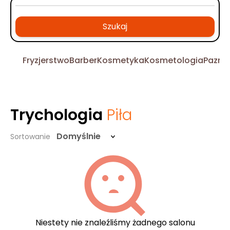
Szukaj
Fryzjerstwo
Barber
Kosmetyka
Kosmetologia
Pazno
Trychologia
Piła
Domyślnie
Sortowanie
Niestety nie znaleźliśmy żadnego salonu