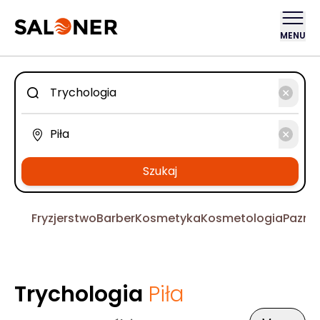
MENU
Szukaj
Fryzjerstwo
Barber
Kosmetyka
Kosmetologia
Pazno
Trychologia
Piła