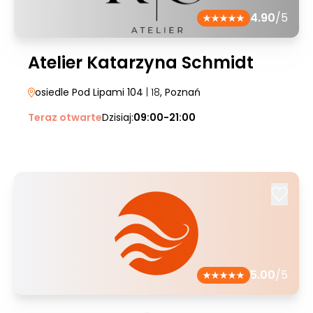
4.90
/5
Atelier Katarzyna Schmidt
osiedle Pod Lipami 104
| 18
, Poznań
Teraz otwarte
Dzisiaj:
09:00-21:00
5.00
/5