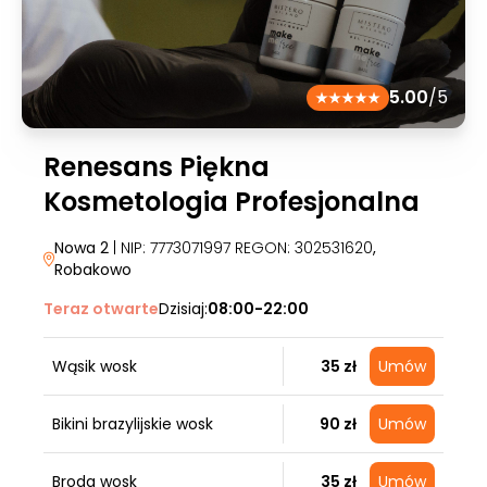
5.00
/5
Renesans Piękna
Kosmetologia Profesjonalna
Nowa 2
| NIP: 7773071997 REGON: 302531620
,
Robakowo
Teraz otwarte
Dzisiaj:
08:00-22:00
Wąsik wosk
35 zł
Umów
Bikini brazylijskie wosk
90 zł
Umów
Broda wosk
35 zł
Umów