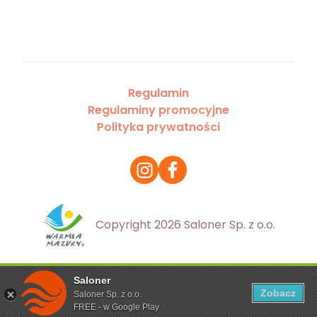
Regulamin
Regulaminy promocyjne
Polityka prywatności
Copyright 2026 Saloner Sp. z o.o.
Saloner
Ta strona korzysta z plików cookies. Aby dowiedzieć się
Zobacz
Saloner Sp. z o.o.
więcej zapoznaj się z
polityką prywatności
FREE - w Google Play