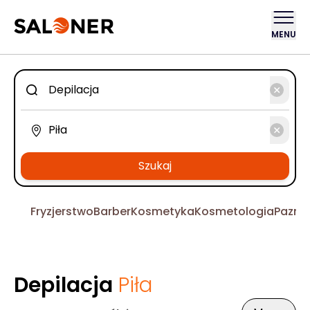
MENU
Szukaj
Fryzjerstwo
Barber
Kosmetyka
Kosmetologia
Pazno
Depilacja
Piła