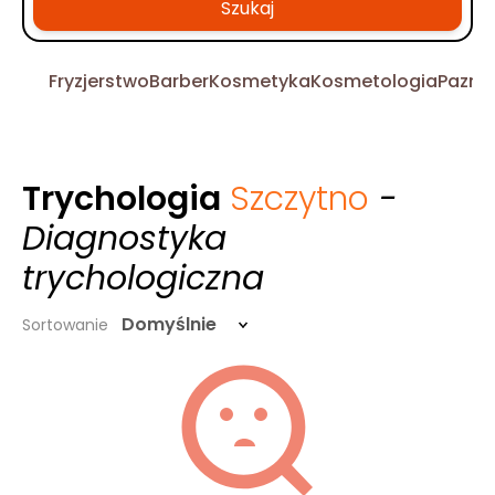
Szukaj
Fryzjerstwo
Barber
Kosmetyka
Kosmetologia
Pazno
Trychologia
Szczytno
-
Diagnostyka
trychologiczna
Domyślnie
Sortowanie