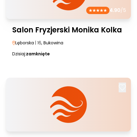
4.90
/5
Salon Fryzjerski Monika Kolka
Lęborska
| 16
, Bukowina
Dzisiaj:
zamknięte