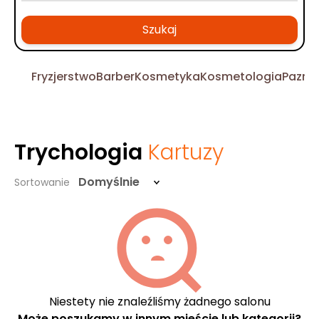
Szukaj
Fryzjerstwo
Barber
Kosmetyka
Kosmetologia
Pazno
Trychologia
Kartuzy
Domyślnie
Sortowanie
Niestety nie znaleźliśmy żadnego salonu
Może poszukamy w innym mieście lub kategorii?