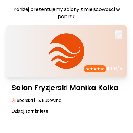
Poniżej prezentujemy salony z miejscowości w
pobliżu:
4.90
/5
Salon Fryzjerski Monika Kolka
Lęborska
| 16
, Bukowina
Dzisiaj:
zamknięte