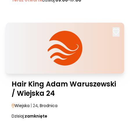
Teraz otwarte
Dzisiaj:
09:00-17:00
Hair King Adam Waruszewski
/ Wiejska 24
Wiejska
| 24
, Brodnica
Dzisiaj:
zamknięte