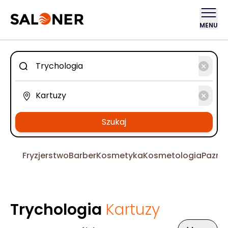
MENU
Szukaj
Fryzjerstwo
Barber
Kosmetyka
Kosmetologia
Pazno
Trychologia
Kartuzy