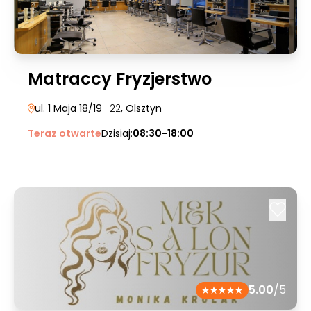
Matraccy Fryzjerstwo
ul. 1 Maja 18/19
| 22
, Olsztyn
Teraz otwarte
Dzisiaj:
08:30-18:00
5.00
/5