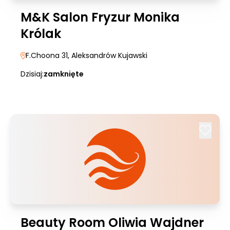
M&K Salon Fryzur Monika
Królak
F.Choona 31
, Aleksandrów Kujawski
Dzisiaj:
zamknięte
Beauty Room Oliwia Wajdner