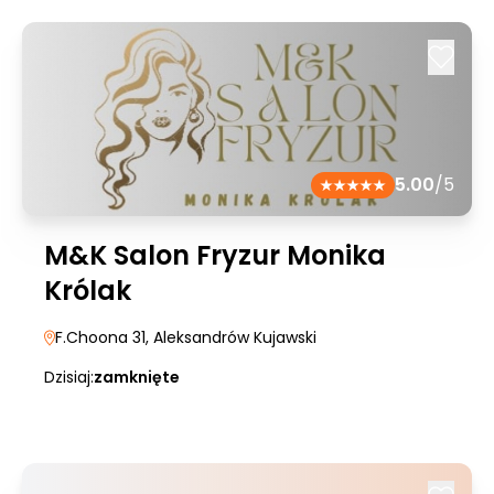
5.00
/5
M&K Salon Fryzur Monika
Królak
F.Choona 31
, Aleksandrów Kujawski
Dzisiaj:
zamknięte