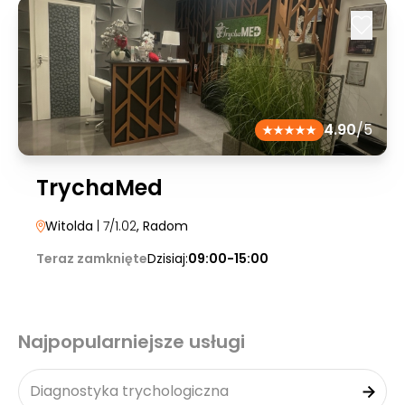
4.90
/5
TrychaMed
Witolda
| 7/1.02
, Radom
Teraz zamknięte
Dzisiaj:
09:00-15:00
Najpopularniejsze usługi
Diagnostyka trychologiczna