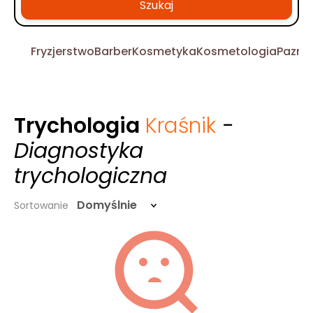
Szukaj
Fryzjerstwo
Barber
Kosmetyka
Kosmetologia
Pazno
Trychologia
Kraśnik
-
Diagnostyka
trychologiczna
Domyślnie
Sortowanie