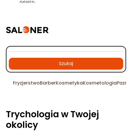
Szukaj
Fryzjerstwo
Barber
Kosmetyka
Kosmetologia
Pazno
Trychologia w Twojej
okolicy