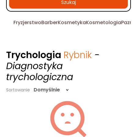
Szukaj
Fryzjerstwo
Barber
Kosmetyka
Kosmetologia
Pazno
Trychologia
Rybnik
-
Diagnostyka
trychologiczna
Domyślnie
Sortowanie