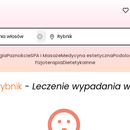
gia
Paznokcie
SPA i Masaże
Medycyna estetyczna
Podolo
Fizjoterapia
Dietetyka
Inne
ybnik
- Leczenie wypadania 