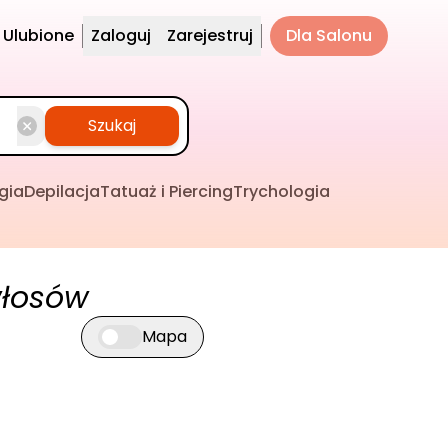
Ulubione
Zaloguj
Zarejestruj
Dla Salonu
Szukaj
gia
Depilacja
Tatuaż i Piercing
Trychologia
włosów
Mapa
Przełącz widok mapy