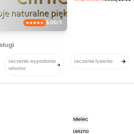
5.00
/5
sługi
Leczenie wypadania
Leczenie łysienia
włosów
Mielec
Leszno