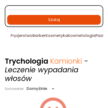
Szukaj
Fryzjerstwo
Barber
Kosmetyka
Kosmetologia
Pazno
Trychologia
Kamionki
-
Leczenie wypadania
włosów
Domyślnie
Sortowanie