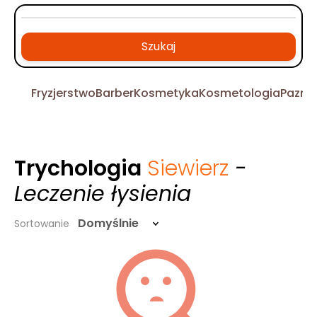
Szukaj
Fryzjerstwo
Barber
Kosmetyka
Kosmetologia
Pazno
Trychologia
Siewierz
-
Leczenie łysienia
Domyślnie
Sortowanie