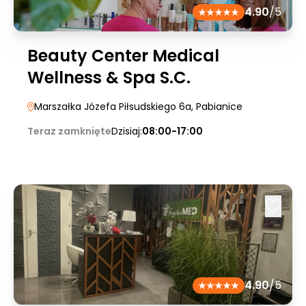
4.90
/5
Beauty Center Medical
Wellness & Spa S.C.
Marszałka Józefa Piłsudskiego 6a
, Pabianice
Teraz zamknięte
Dzisiaj:
08:00-17:00
4.90
/5