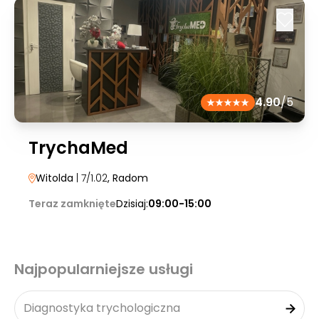
4.90
/5
TrychaMed
Witolda
| 7/1.02
, Radom
Teraz zamknięte
Dzisiaj:
09:00-15:00
Najpopularniejsze usługi
Diagnostyka trychologiczna