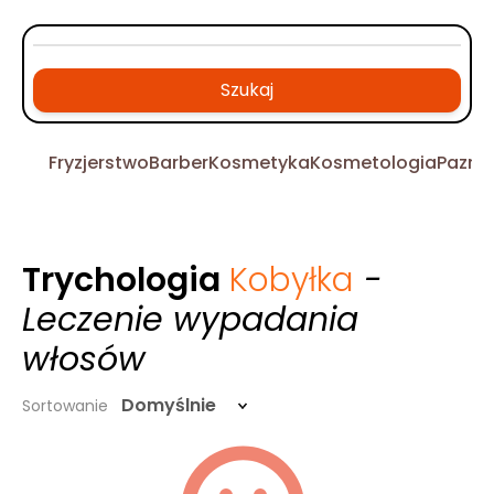
Szukaj
Fryzjerstwo
Barber
Kosmetyka
Kosmetologia
Pazno
Trychologia
Kobyłka
-
Leczenie wypadania
włosów
Domyślnie
Sortowanie