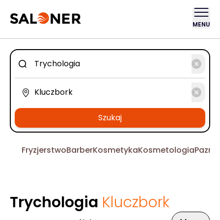
MENU
Szukaj
Fryzjerstwo
Barber
Kosmetyka
Kosmetologia
Pazno
Trychologia
Kluczbork