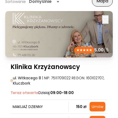
Mapa
Domyślnie
Sortowanie
5.00
/5
Klinika Krzyżanowscy
ul. Witkacego 8
| NIP: 7511709022 REGON: 160102707
,
Kluczbork
Teraz otwarte
Dzisiaj:
09:00-18:00
MAKIJAŻ DZIENNY
150 zł
Umów