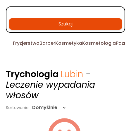
Szukaj
Fryzjerstwo
Barber
Kosmetyka
Kosmetologia
Pazno
Trychologia
Lubin
-
Leczenie wypadania
włosów
Domyślnie
Sortowanie