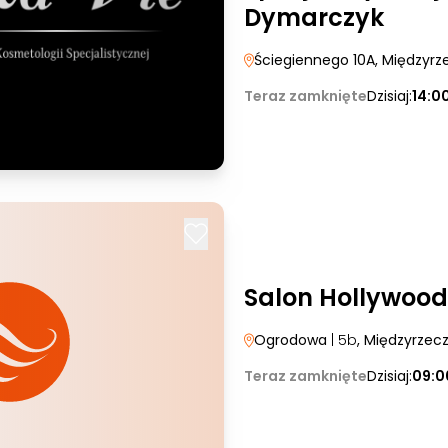
Dymarczyk
Ściegiennego 10A
, Międzyrz
Teraz zamknięte
Dzisiaj:
14:0
Salon Hollywood
Ogrodowa
| 5b
, Międzyrzec
Teraz zamknięte
Dzisiaj:
09:0