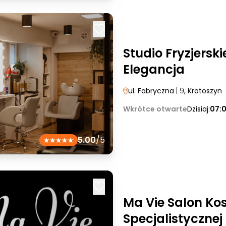
Studio Fryzjerskie
Elegancja
ul. Fabryczna
| 9
, Krotoszyn
Wkrótce otwarte
Dzisiaj:
07:
5.00
/5
Ma Vie Salon Ko
Specjalistyczne