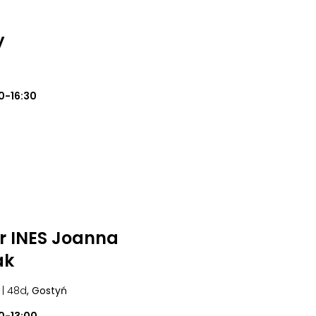
y
0-16:30
r INES Joanna
ak
| 48d
, Gostyń