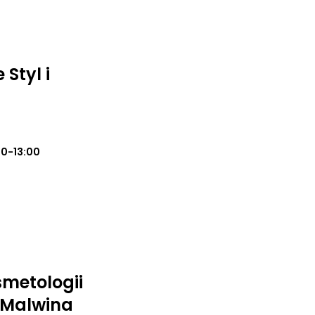
 Styl i
00-13:00
smetologii
j Malwina