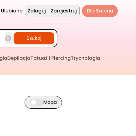
Ulubione
Zaloguj
Zarejestruj
Dla Salonu
Szukaj
gia
Depilacja
Tatuaż i Piercing
Trychologia
Mapa
Przełącz widok mapy