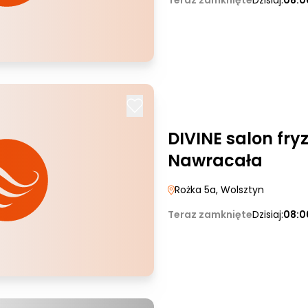
Teraz zamknięte
Dzisiaj:
08:0
DIVINE salon fryz
Nawracała
Rożka 5a
, Wolsztyn
Teraz zamknięte
Dzisiaj:
08:0