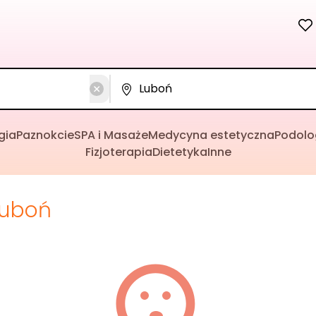
gia
Paznokcie
SPA i Masaże
Medycyna estetyczna
Podolo
Fizjoterapia
Dietetyka
Inne
Luboń