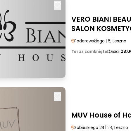
VERO BIANI BEA
SALON KOSMETY
Paderewskiego
| 5
, Leszno
Teraz zamknięte
Dzisiaj:
08:0
MUV House of Ha
Sobieskiego 2B
| 2B
, Leszno