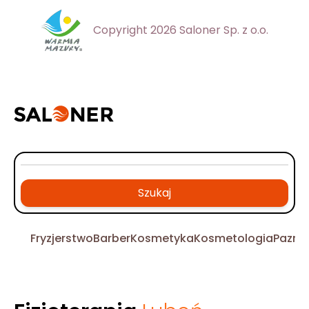
Copyright 2026 Saloner Sp. z o.o.
Szukaj
Fryzjerstwo
Barber
Kosmetyka
Kosmetologia
Pazno