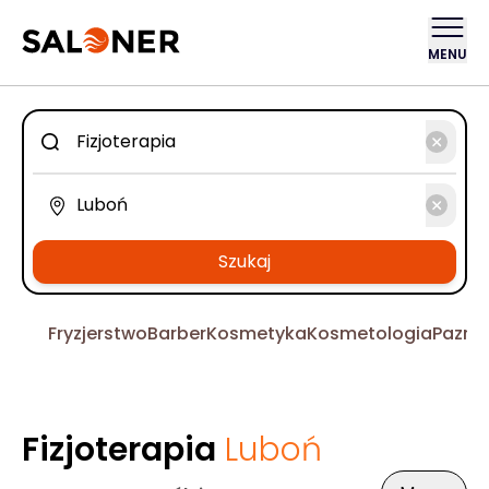
MENU
Szukaj
Fryzjerstwo
Barber
Kosmetyka
Kosmetologia
Pazno
Fizjoterapia
Luboń