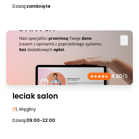
Dzisiaj:
zamknięte
4.30
/5
leciak salon
1
, Węgliny
Dzisiaj:
09:00-22:00