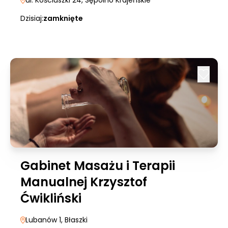
ul. Kościuszki 24
, Sępólno Krajeńskie
Dzisiaj:
zamknięte
Gabinet Masażu i Terapii
Manualnej Krzysztof
Ćwikliński
Lubanów 1
, Błaszki