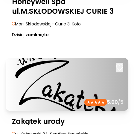
Honeywell Spa
ul.M.SKŁODOWSKIEJ CURIE 3
Marii Skłodowskiej- Curie 3
, Koło
Dzisiaj:
zamknięte
5.00
/5
Zakątek urody