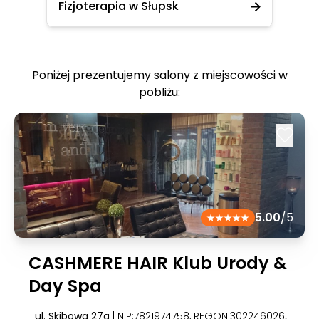
Fizjoterapia w Słupsk
Poniżej prezentujemy salony z miejscowości w
pobliżu:
5.00
/5
CASHMERE HAIR Klub Urody &
Day Spa
ul. Skibowa 27a
| NIP:7821974758, REGON:302246026
,