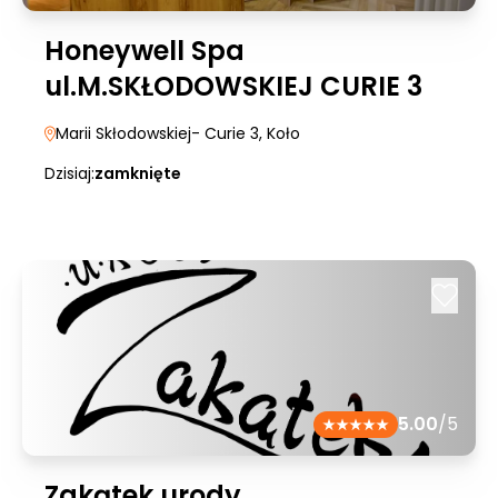
Honeywell Spa
ul.M.SKŁODOWSKIEJ CURIE 3
Marii Skłodowskiej- Curie 3
, Koło
Dzisiaj:
zamknięte
5.00
/5
Zakątek urody