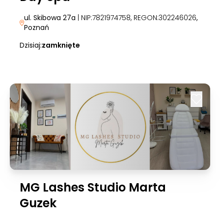
ul. Skibowa 27a
| NIP:7821974758, REGON:302246026
,
Poznań
Dzisiaj:
zamknięte
MG Lashes Studio Marta
Guzek