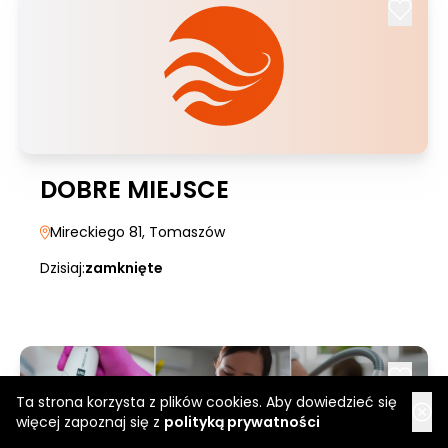
DOBRE MIEJSCE
Mireckiego 81
, Tomaszów
Dzisiaj:
zamknięte
Ta strona korzysta z plików cookies. Aby dowiedzieć się
więcej zapoznaj się z
polityką prywatności