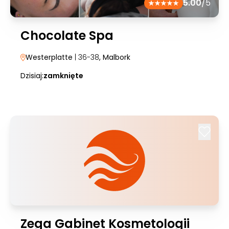
5.00
/5
Chocolate Spa
Westerplatte
| 36-38
, Malbork
Dzisiaj:
zamknięte
Zega Gabinet Kosmetologii