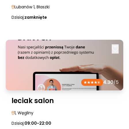
Lubanów 1
, Błaszki
Dzisiaj:
zamknięte
4.30
/5
leciak salon
1
, Węgliny
Dzisiaj:
09:00-22:00