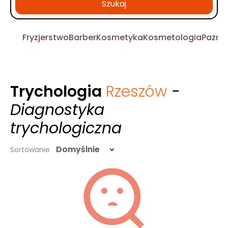
Szukaj
Fryzjerstwo
Barber
Kosmetyka
Kosmetologia
Pazno
Trychologia
Rzeszów
-
Diagnostyka
trychologiczna
Domyślnie
Sortowanie