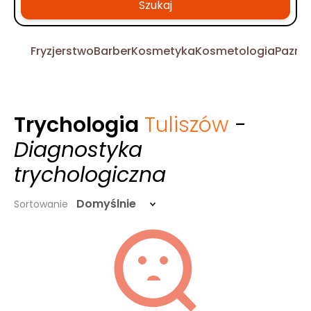
Szukaj
Fryzjerstwo
Barber
Kosmetyka
Kosmetologia
Pazno
Trychologia
Tuliszów
-
Diagnostyka
trychologiczna
Domyślnie
Sortowanie