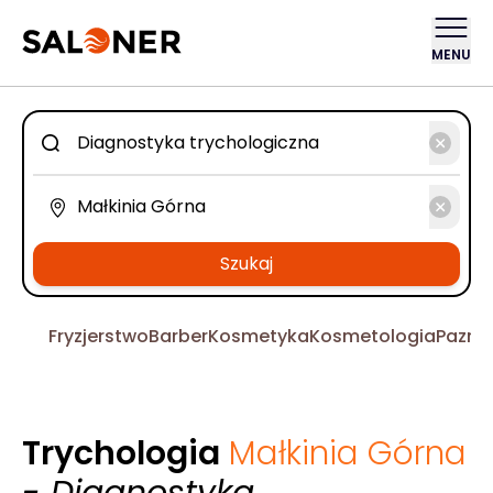
MENU
Szukaj
Fryzjerstwo
Barber
Kosmetyka
Kosmetologia
Pazno
Trychologia
Małkinia Górna