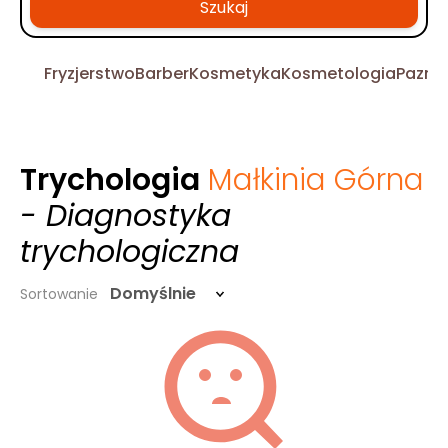
Szukaj
Fryzjerstwo
Barber
Kosmetyka
Kosmetologia
Pazno
Trychologia
Małkinia Górna
- Diagnostyka
trychologiczna
Domyślnie
Sortowanie