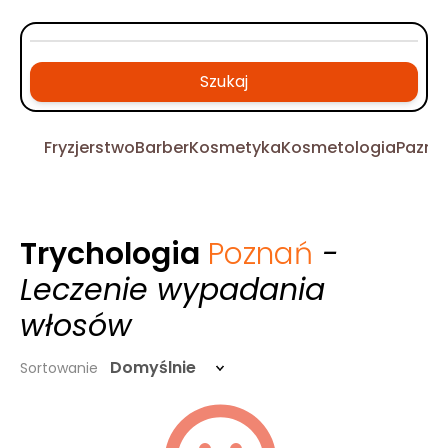
Szukaj
Fryzjerstwo
Barber
Kosmetyka
Kosmetologia
Pazno
Trychologia
Poznań
-
Leczenie wypadania
włosów
Domyślnie
Sortowanie