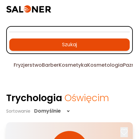
Szukaj
Fryzjerstwo
Barber
Kosmetyka
Kosmetologia
Pazno
Trychologia
Oświęcim
Domyślnie
Sortowanie