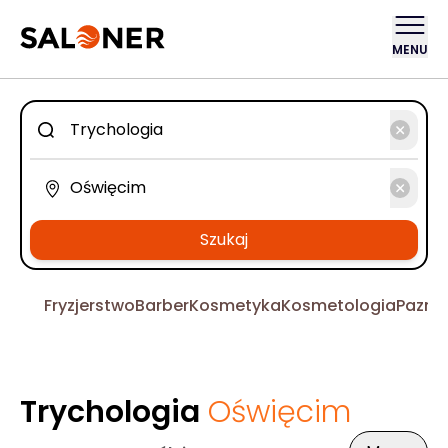
MENU
Szukaj
Fryzjerstwo
Barber
Kosmetyka
Kosmetologia
Pazno
Trychologia
Oświęcim