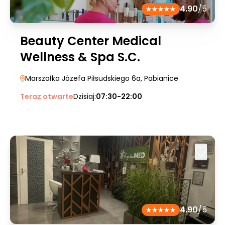
4.90
/5
Beauty Center Medical
Wellness & Spa S.C.
Marszałka Józefa Piłsudskiego 6a
, Pabianice
Teraz otwarte
Dzisiaj:
07:30-22:00
4.90
/5