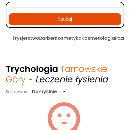
Szukaj
Fryzjerstwo
Barber
Kosmetyka
Kosmetologia
Pazno
Trychologia
Tarnowskie
Góry
- Leczenie łysienia
Domyślnie
Sortowanie