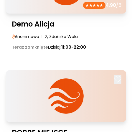
4.90
/5
Demo Alicja
Anonimowa 1
| 2
, Zduńska Wola
Teraz zamknięte
Dzisiaj:
11:00-22:00