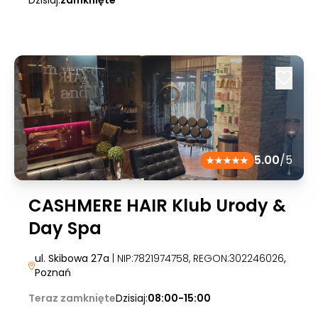
Dzisiaj:
zamknięte
5.00
/5
CASHMERE HAIR Klub Urody &
Day Spa
ul. Skibowa 27a
| NIP:7821974758, REGON:302246026
,
Poznań
Teraz zamknięte
Dzisiaj:
08:00-15:00