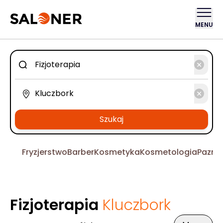
MENU
Szukaj
Fryzjerstwo
Barber
Kosmetyka
Kosmetologia
Pazno
Fizjoterapia
Kluczbork