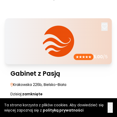
5.00
/5
Gabinet z Pasją
Krakowska 226b
, Bielsko-Biała
Dzisiaj:
zamknięte
Ta strona korzysta z plików cookies. Aby dowiedzieć się
więcej zapoznaj się z
polityką prywatności