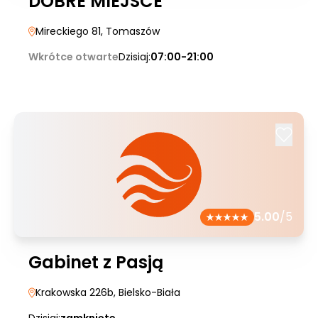
DOBRE MIEJSCE
Mireckiego 81
, Tomaszów
Wkrótce otwarte
Dzisiaj:
07:00-21:00
5.00
/5
Gabinet z Pasją
Krakowska 226b
, Bielsko-Biała