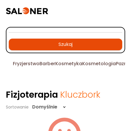
Szukaj
Fryzjerstwo
Barber
Kosmetyka
Kosmetologia
Pazno
Fizjoterapia
Kluczbork
Domyślnie
Sortowanie