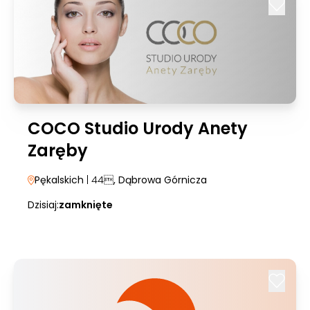
COCO Studio Urody Anety
Zaręby
Pękalskich
| 44
, Dąbrowa Górnicza
Dzisiaj:
zamknięte