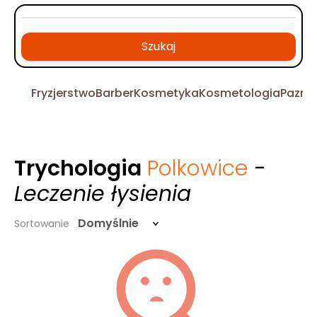
Szukaj
Fryzjerstwo
Barber
Kosmetyka
Kosmetologia
Pazno
Trychologia
Polkowice
-
Leczenie łysienia
Domyślnie
Sortowanie