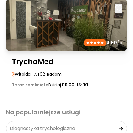
4.90
/5
TrychaMed
Witolda
| 7/1.02
, Radom
Teraz zamknięte
Dzisiaj:
09:00-15:00
Najpopularniejsze usługi
Diagnostyka trychologiczna