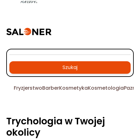
Szukaj
Fryzjerstwo
Barber
Kosmetyka
Kosmetologia
Pazno
Trychologia w Twojej
okolicy