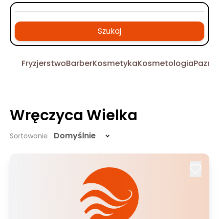
Szukaj
Fryzjerstwo
Barber
Kosmetyka
Kosmetologia
Pazno
Wręczyca Wielka
Domyślnie
Sortowanie