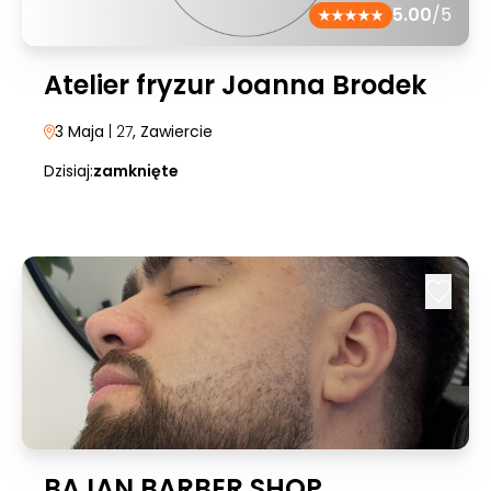
5.00
/5
Atelier fryzur Joanna Brodek
3 Maja
| 27
, Zawiercie
Dzisiaj:
zamknięte
BAJAN BARBER SHOP