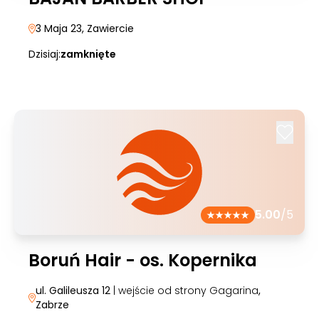
3 Maja 23
, Zawiercie
Dzisiaj:
zamknięte
5.00
/5
Boruń Hair - os. Kopernika
ul. Galileusza 12
| wejście od strony Gagarina
,
Zabrze