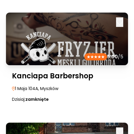
5.00
/5
Kanciapa Barbershop
1 Maja 104A
, Myszków
Dzisiaj:
zamknięte