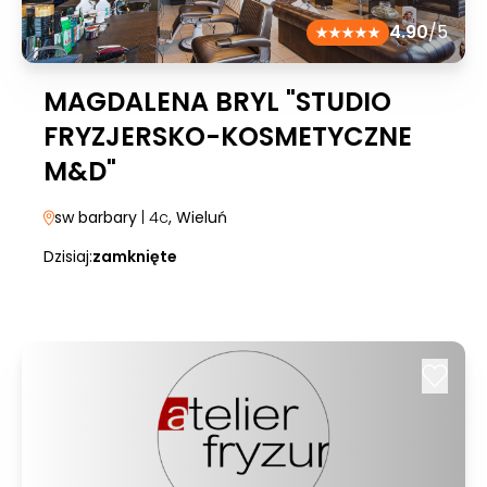
4.90
/5
MAGDALENA BRYL "STUDIO
FRYZJERSKO-KOSMETYCZNE
M&D"
sw barbary
| 4c
, Wieluń
Dzisiaj:
zamknięte