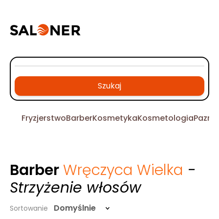
Szukaj
Fryzjerstwo
Barber
Kosmetyka
Kosmetologia
Pazno
Barber
Wręczyca Wielka
-
Strzyżenie włosów
Domyślnie
Sortowanie