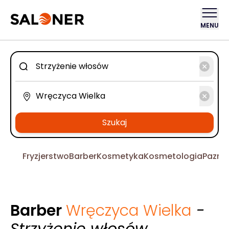
MENU
Szukaj
Fryzjerstwo
Barber
Kosmetyka
Kosmetologia
Pazno
Barber
Wręczyca Wielka
-