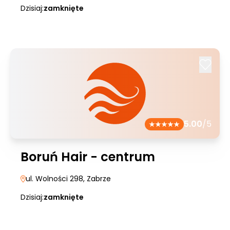
Dzisiaj:
zamknięte
5.00
/5
Boruń Hair - centrum
ul. Wolności 298
, Zabrze
Dzisiaj:
zamknięte