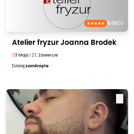
5.00
/5
Atelier fryzur Joanna Brodek
3 Maja
| 27
, Zawiercie
Dzisiaj:
zamknięte