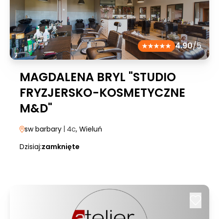
4.90
/5
MAGDALENA BRYL "STUDIO
FRYZJERSKO-KOSMETYCZNE
M&D"
sw barbary
| 4c
, Wieluń
Dzisiaj:
zamknięte