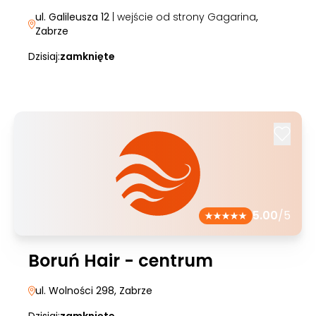
ul. Galileusza 12
| wejście od strony Gagarina
,
Zabrze
Dzisiaj:
zamknięte
5.00
/5
Boruń Hair - centrum
ul. Wolności 298
, Zabrze