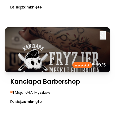
Dzisiaj:
zamknięte
5.00
/5
Kanciapa Barbershop
1 Maja 104A
, Myszków
Dzisiaj:
zamknięte