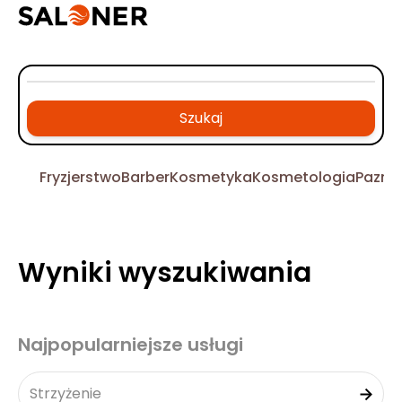
Szukaj
Fryzjerstwo
Barber
Kosmetyka
Kosmetologia
Pazno
Wyniki wyszukiwania
Najpopularniejsze usługi
Strzyżenie