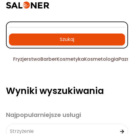
Szukaj
Fryzjerstwo
Barber
Kosmetyka
Kosmetologia
Pazno
Wyniki wyszukiwania
Najpopularniejsze usługi
Strzyżenie