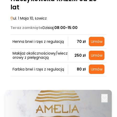
lat
ul. 1 Maja 10
, Łowicz
Teraz zamknięte
Dzisiaj:
08:00-15:00
Henna brwi i rzęs z regulacją
70 zł
Umów
Makijaż okolicznościowy/wiecz
250 zł
Umów
orowy z pielęgnacją
Farbka brwi i rzęs z regulacją
80 zł
Umów