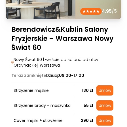
4.95
/5
Berendowicz&Kublin Salony
Fryzjerskie – Warszawa Nowy
Świat 60
Nowy Świat 60
| wejście do salonu od ulicy
Ordynackiej
, Warszawa
Teraz zamknięte
Dzisiaj:
09:00-17:00
Strzyżenie męskie
130 zł
Umów
Strzyżenie brody - maszynka
55 zł
Umów
Cover męski + strzyżenie
290 zł
Umów