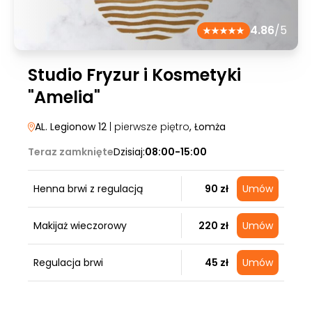
4.86
/5
Studio Fryzur i Kosmetyki
"Amelia"
AL. Legionow 12
| pierwsze piętro
, Łomża
Teraz zamknięte
Dzisiaj:
08:00-15:00
Henna brwi z regulacją
90 zł
Umów
Makijaż wieczorowy
220 zł
Umów
Regulacja brwi
45 zł
Umów