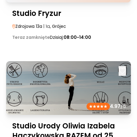
Studio Fryzur
Zdrojowa 13a
| 1a
, Grójec
Teraz zamknięte
Dzisiaj:
08:00-14:00
4.97
/5
Studio Urody Oliwia Izabela
Haczykowska RAZEM od 25