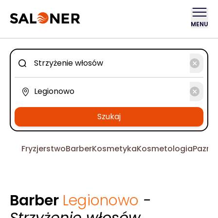
MENU
Szukaj
Fryzjerstwo
Barber
Kosmetyka
Kosmetologia
Pazno
Barber
Legionowo
-