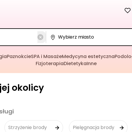
gia
Paznokcie
SPA i Masaże
Medycyna estetyczna
Podolo
Fizjoterapia
Dietetyka
Inne
ej okolicy
sługi
Strzyżenie brody
Pielęgnacja brody