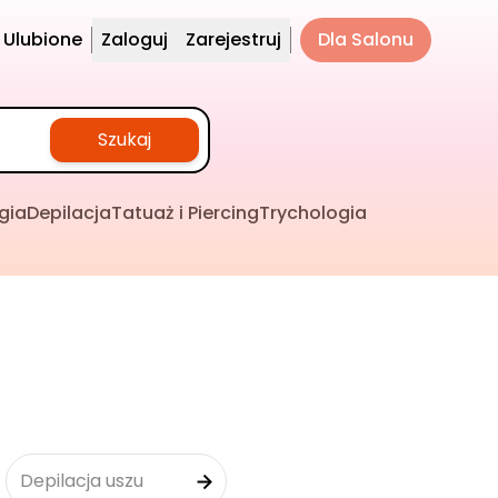
Ulubione
Zaloguj
Zarejestruj
Dla Salonu
Szukaj
gia
Depilacja
Tatuaż i Piercing
Trychologia
Depilacja uszu