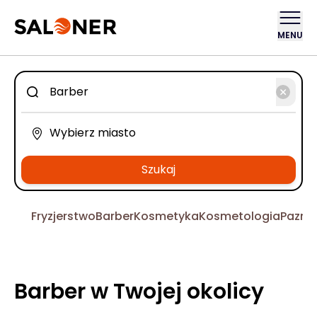
MENU
Szukaj
Fryzjerstwo
Barber
Kosmetyka
Kosmetologia
Pazno
Barber w Twojej okolicy