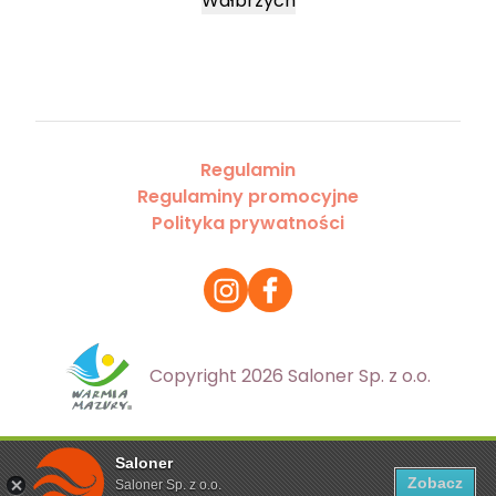
Wałbrzych
Regulamin
Regulaminy promocyjne
Polityka prywatności
Copyright 2026 Saloner Sp. z o.o.
Saloner
Ta strona korzysta z plików cookies. Aby dowiedzieć się
Zobacz
Saloner Sp. z o.o.