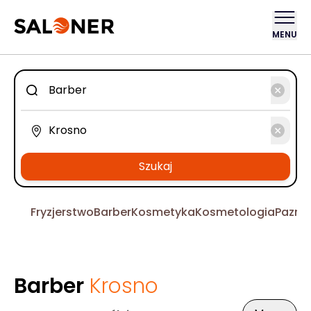
MENU
Szukaj
Fryzjerstwo
Barber
Kosmetyka
Kosmetologia
Pazno
Barber
Krosno