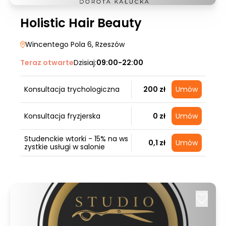
Holistic Hair Beauty
Wincentego Pola 6
, Rzeszów
Teraz otwarte
Dzisiaj:
09:00-22:00
Konsultacja trychologiczna
200 zł
Umów
Konsultacja fryzjerska
0 zł
Umów
Studenckie wtorki - 15% na ws
0,1 zł
Umów
zystkie usługi w salonie