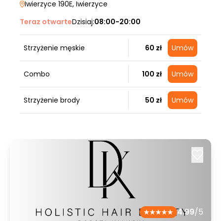
Iwierzyce 190E
, Iwierzyce
Teraz otwarte
Dzisiaj:
08:00-20:00
Strzyżenie męskie
60 zł
Umów
Combo
100 zł
Umów
Strzyżenie brody
50 zł
Umów
4.99
/5