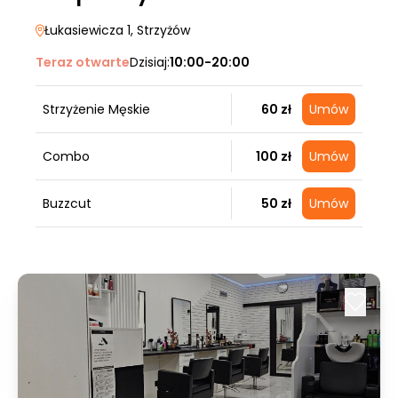
Łukasiewicza 1
, Strzyżów
Teraz otwarte
Dzisiaj:
10:00-20:00
Strzyżenie Męskie
60 zł
Umów
Combo
100 zł
Umów
Buzzcut
50 zł
Umów