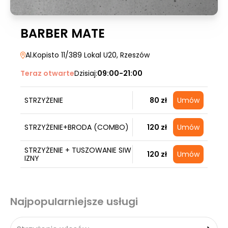
BARBER MATE
Al.Kopisto 11/389 Lokal U20
, Rzeszów
Teraz otwarte
Dzisiaj:
09:00-21:00
STRZYŻENIE
80 zł
Umów
STRZYŻENIE+BRODA (COMBO)
120 zł
Umów
STRZYŻENIE + TUSZOWANIE SIW
120 zł
Umów
IZNY
Najpopularniejsze usługi