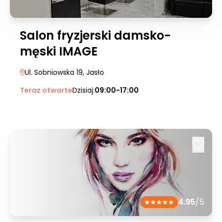
Salon fryzjerski damsko-
męski IMAGE
Ul. Sobniowska 19
, Jasło
Teraz otwarte
Dzisiaj:
09:00-17:00
4.95
/5