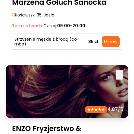
Marzena Gołuch Sanocka
Kościuszki 35
, Jasło
Teraz otwarte
Dzisiaj:
09:00-20:00
Strzyżenie męskie z brodą (co
85 zł
Umów
mbo)
4.87
/5
ENZO Fryzjerstwo &