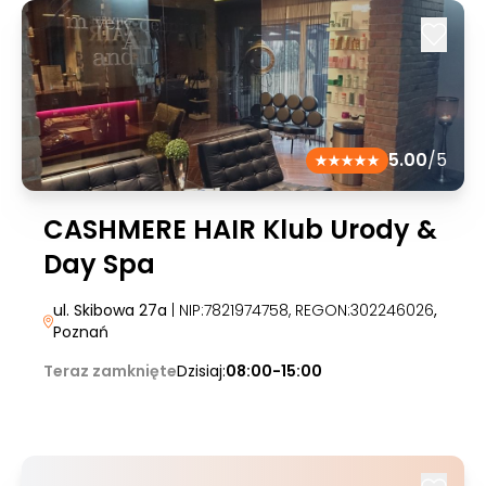
5.00
/5
CASHMERE HAIR Klub Urody &
Day Spa
ul. Skibowa 27a
| NIP:7821974758, REGON:302246026
,
Poznań
Teraz zamknięte
Dzisiaj:
08:00-15:00