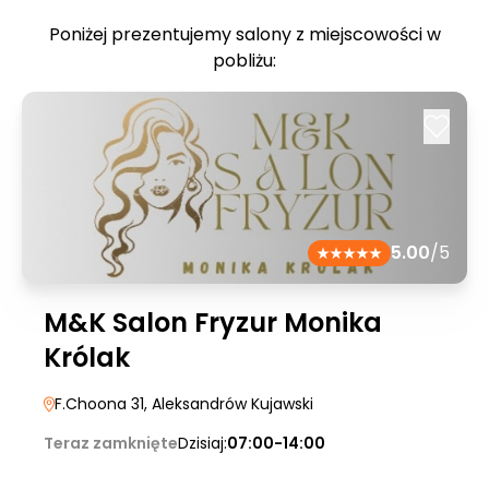
Poniżej prezentujemy salony z miejscowości w
pobliżu:
5.00
/5
M&K Salon Fryzur Monika
Królak
F.Choona 31
, Aleksandrów Kujawski
Teraz zamknięte
Dzisiaj:
07:00-14:00