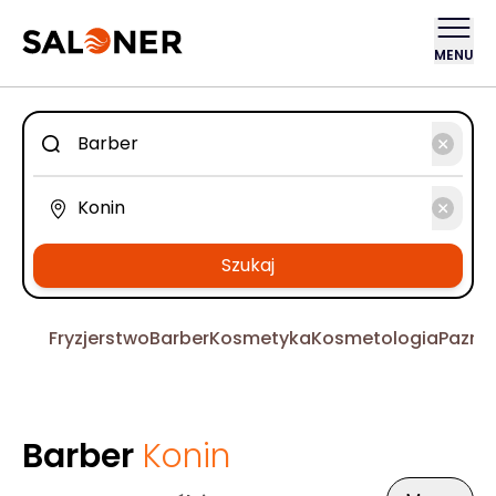
MENU
Szukaj
Fryzjerstwo
Barber
Kosmetyka
Kosmetologia
Pazno
Barber
Konin