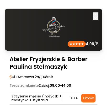
4.96
/5
Atelier Fryzjerskie & Barber
Paulina Stelmaszyk
ul. Dworcowa 2a/1
, Kórnik
Teraz zamknięte
Dzisiaj:
08:00-14:00
Strzyżenie męskie ( nożyczki +
70 zł
Umów
maszynka + stylizacja