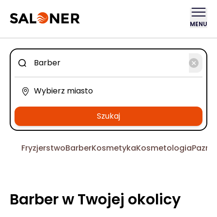
MENU
Szukaj
Fryzjerstwo
Barber
Kosmetyka
Kosmetologia
Pazno
Barber w Twojej okolicy