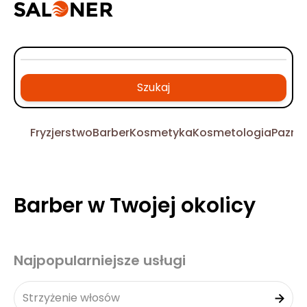
Szukaj
Fryzjerstwo
Barber
Kosmetyka
Kosmetologia
Pazno
Barber w Twojej okolicy
Najpopularniejsze usługi
Strzyżenie włosów