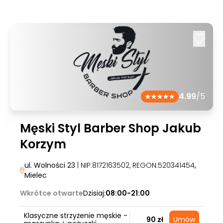
4.99
/5
Męski Styl Barber Shop Jakub
Korzym
ul. Wolności 23
| NIP:8172163502, REGON:520341454
,
Mielec
Wkrótce otwarte
Dzisiaj:
08:00-21:00
Klasyczne strzyżenie męskie -
90 zł
Umów