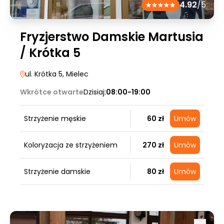
4.92
/5
Fryzjerstwo Damskie Martusia
/ Krótka 5
ul. Krótka 5
, Mielec
Wkrótce otwarte
Dzisiaj:
08:00-19:00
Strzyżenie męskie
60 zł
Umów
Koloryzacja ze strzyżeniem
270 zł
Umów
Strzyżenie damskie
80 zł
Umów