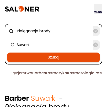
MENU
Szukaj
Fryzjerstwo
Barber
Kosmetyka
Kosmetologia
Pazno
Barber
Suwałki
-