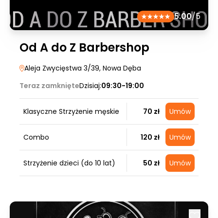
5.00
/5
Od A do Z Barbershop
Aleja Zwycięstwa 3/39
, Nowa Dęba
Teraz zamknięte
Dzisiaj:
09:30-19:00
Klasyczne Strzyżenie męskie
70 zł
Umów
Combo
120 zł
Umów
Strzyżenie dzieci (do 10 lat)
50 zł
Umów