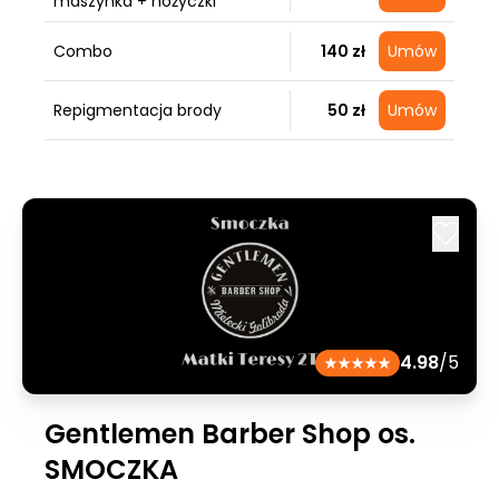
maszynka + nożyczki
Combo
140 zł
Umów
Repigmentacja brody
50 zł
Umów
4.98
/5
Gentlemen Barber Shop os.
SMOCZKA