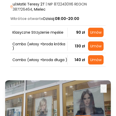
ul.Matki Teresy 2T
| NIP 8722430116 REGON
387726464
, Mielec
Wkrótce otwarte
Dzisiaj:
08:00-20:00
Klasyczne Strzyżenie męskie
90 zł
Umów
Combo (włosy +broda krótka
130 zł
Umów
)
Combo (włosy +broda długa )
140 zł
Umów