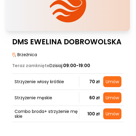
DMS EWELINA DOBROWOLSKA
, Brzeźnica
Teraz zamknięte
Dzisiaj:
09:00-19:00
Strzyżenie włosy krótkie
70 zł
Umów
Strzyżenie męskie
60 zł
Umów
Combo broda+ strzyżenie mę
100 zł
Umów
skie