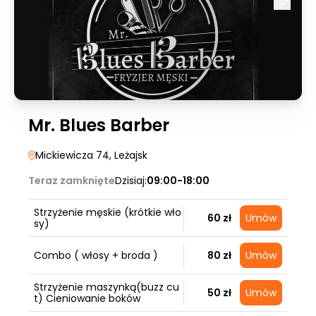
Mr. Blues Barber
Mickiewicza 74
, Leżajsk
Teraz zamknięte
Dzisiaj:
09:00-18:00
Strzyżenie męskie (krótkie wło
60 zł
Umów
sy)
Combo ( włosy + broda )
80 zł
Umów
Strzyżenie maszynką(buzz cu
50 zł
Umów
t) Cieniowanie boków