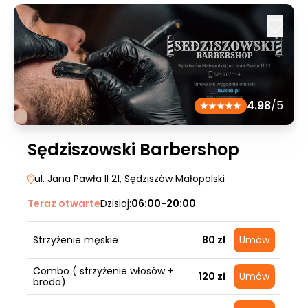
4.98
/5
Sędziszowski Barbershop
ul. Jana Pawła II 21
, Sędziszów Małopolski
Teraz otwarte
Dzisiaj:
06:00-20:00
Strzyżenie męskie
80 zł
Umów
Combo ( strzyżenie włosów +
120 zł
Umów
broda)