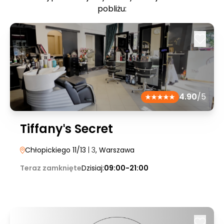
pobliżu:
4.90
/5
Tiffanyˈs Secret
Chłopickiego 11/13
| 3
, Warszawa
Teraz zamknięte
Dzisiaj:
09:00-21:00