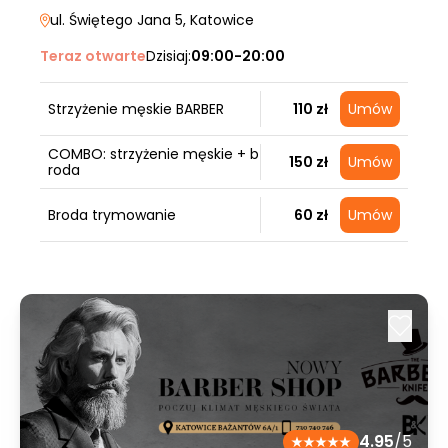
ul. Świętego Jana 5
, Katowice
Teraz otwarte
Dzisiaj:
09:00-20:00
Strzyżenie męskie BARBER
110 zł
Umów
COMBO: strzyżenie męskie + b
150 zł
Umów
roda
Broda trymowanie
60 zł
Umów
4.95
/5