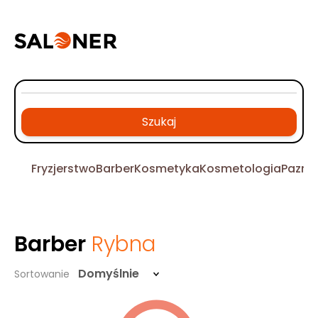
Szukaj
Fryzjerstwo
Barber
Kosmetyka
Kosmetologia
Pazno
Barber
Rybna
Domyślnie
Sortowanie