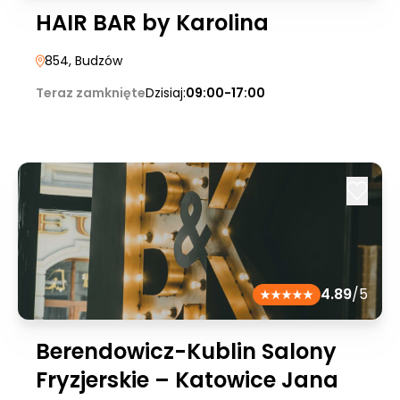
HAIR BAR by Karolina
854
, Budzów
Teraz zamknięte
Dzisiaj:
09:00-17:00
4.89
/5
Berendowicz-Kublin Salony
Fryzjerskie – Katowice Jana