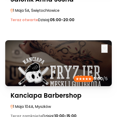
1 Maja 5A
, Świętochłowice
Teraz otwarte
Dzisiaj:
05:00-20:00
5.00
/5
Kanciapa Barbershop
1 Maja 104A
, Myszków
Teraz zamknięte
Dzisiaj:
10:00-15:00