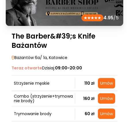
4.95
/5
The Barber&#39;s Knife
Bażantów
Bażantów 6a/ 1a
, Katowice
Teraz otwarte
Dzisiaj:
09:00-20:00
Strzyżenie męskie
110 zł
Umów
Combo (strzyżenie+trymowa
160 zł
Umów
nie brody)
Trymowanie brody
60 zł
Umów