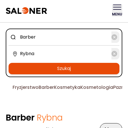
MENU
Szukaj
Fryzjerstwo
Barber
Kosmetyka
Kosmetologia
Pazno
Barber
Rybna