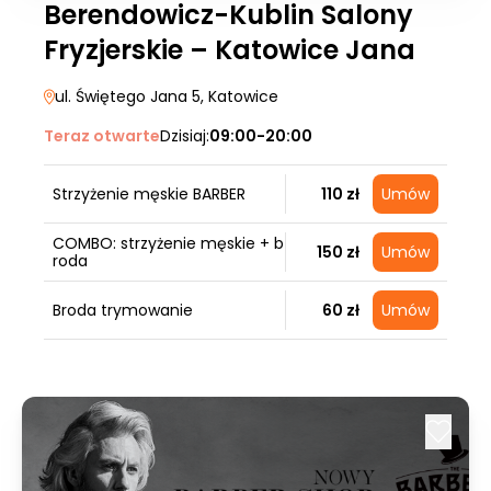
Berendowicz-Kublin Salony
Fryzjerskie – Katowice Jana
ul. Świętego Jana 5
, Katowice
Teraz otwarte
Dzisiaj:
09:00-20:00
Strzyżenie męskie BARBER
110 zł
Umów
COMBO: strzyżenie męskie + b
150 zł
Umów
roda
Broda trymowanie
60 zł
Umów