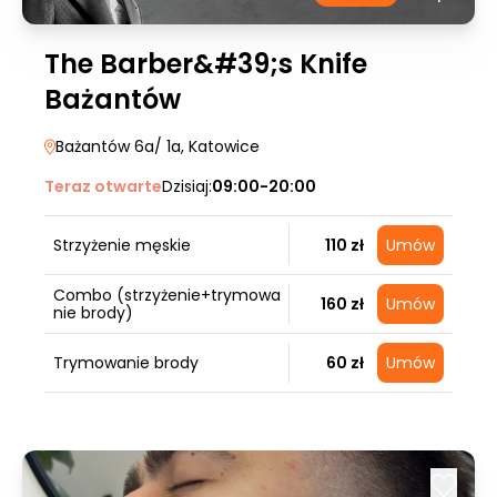
The Barber&#39;s Knife
Bażantów
Bażantów 6a/ 1a
, Katowice
Teraz otwarte
Dzisiaj:
09:00-20:00
Strzyżenie męskie
110 zł
Umów
Combo (strzyżenie+trymowa
160 zł
Umów
nie brody)
Trymowanie brody
60 zł
Umów