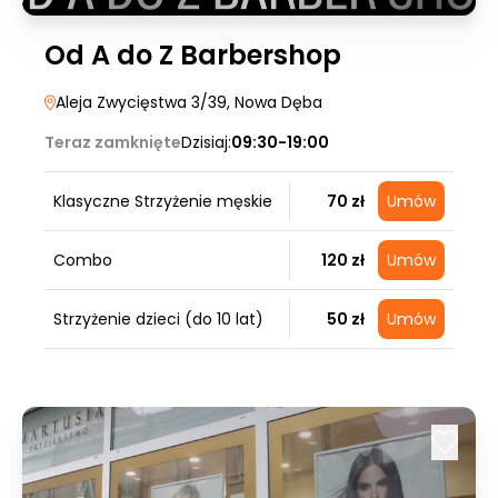
Od A do Z Barbershop
Aleja Zwycięstwa 3/39
, Nowa Dęba
Teraz zamknięte
Dzisiaj:
09:30-19:00
Klasyczne Strzyżenie męskie
70 zł
Umów
Combo
120 zł
Umów
Strzyżenie dzieci (do 10 lat)
50 zł
Umów