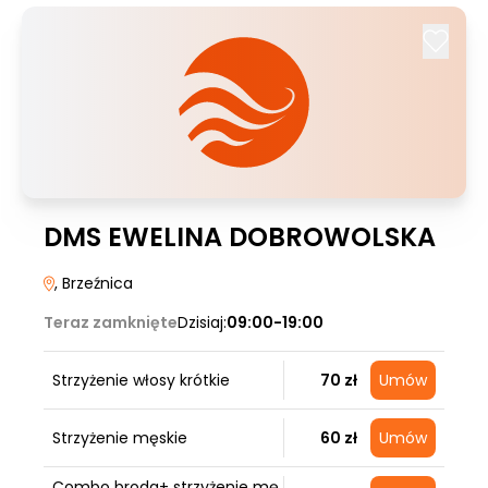
DMS EWELINA DOBROWOLSKA
, Brzeźnica
Teraz zamknięte
Dzisiaj:
09:00-19:00
Strzyżenie włosy krótkie
70 zł
Umów
Strzyżenie męskie
60 zł
Umów
Combo broda+ strzyżenie mę