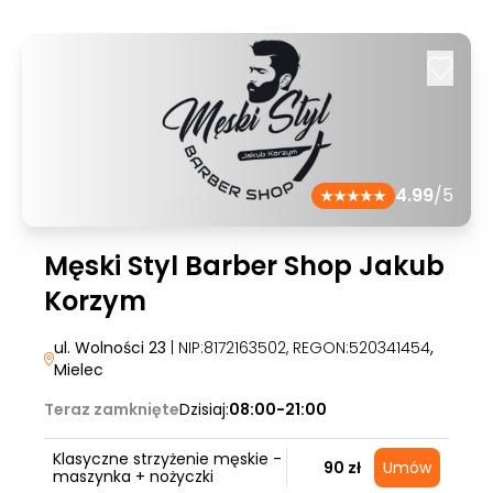
4.99
/5
Męski Styl Barber Shop Jakub
Korzym
ul. Wolności 23
| NIP:8172163502, REGON:520341454
,
Mielec
Teraz zamknięte
Dzisiaj:
08:00-21:00
Klasyczne strzyżenie męskie -
90 zł
Umów
maszynka + nożyczki