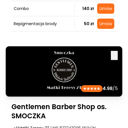
Combo
140 zł
Umów
Repigmentacja brody
50 zł
Umów
4.98
/5
Gentlemen Barber Shop os.
SMOCZKA