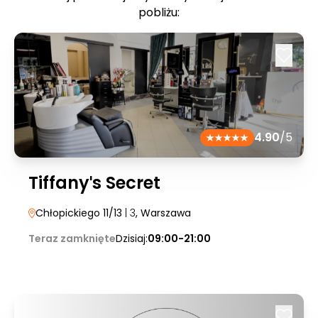
pobliżu:
4.90
/5
Tiffanyˈs Secret
Chłopickiego 11/13
| 3
, Warszawa
Teraz zamknięte
Dzisiaj:
09:00-21:00