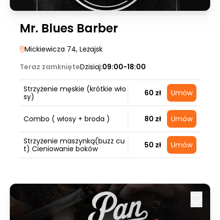
Mr. Blues Barber
Mickiewicza 74
, Leżajsk
Teraz zamknięte
Dzisiaj:
09:00-18:00
Strzyżenie męskie (krótkie wło
60 zł
Umów
sy)
Combo ( włosy + broda )
80 zł
Umów
Strzyżenie maszynką(buzz cu
50 zł
Umów
t) Cieniowanie boków