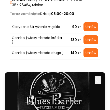
ul.Matki Teresy 2T
| NIP 8722430116 REGON
387726464
, Mielec
Teraz zamknięte
Dzisiaj:
08:00-20:00
Klasyczne Strzyżenie męskie
90 zł
Umów
Combo (włosy +broda krótka
130 zł
Umów
)
Combo (włosy +broda długa )
140 zł
Umów