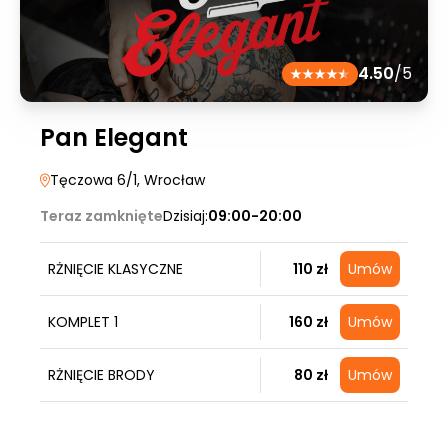
4.50
/5
Pan Elegant
Tęczowa 6/1
, Wrocław
Teraz zamknięte
Dzisiaj:
09:00-20:00
RŻNIĘCIE KLASYCZNE
110 zł
Umów
KOMPLET 1
160 zł
Umów
RŻNIĘCIE BRODY
80 zł
Umów