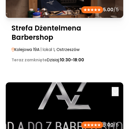
5.00
/5
Strefa Dżentelmena
Barbershop
Kolejowa 19A
| lokal 1
, Ostrzeszów
Teraz zamknięte
Dzisiaj:
10:30-18:00
5.00
/5