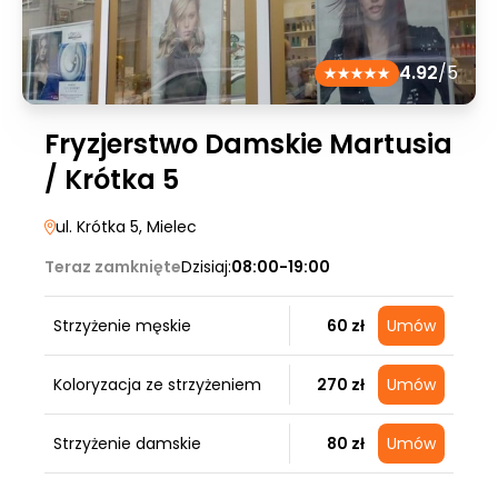
4.92
/5
Fryzjerstwo Damskie Martusia
/ Krótka 5
ul. Krótka 5
, Mielec
Teraz zamknięte
Dzisiaj:
08:00-19:00
Strzyżenie męskie
60 zł
Umów
Koloryzacja ze strzyżeniem
270 zł
Umów
Strzyżenie damskie
80 zł
Umów