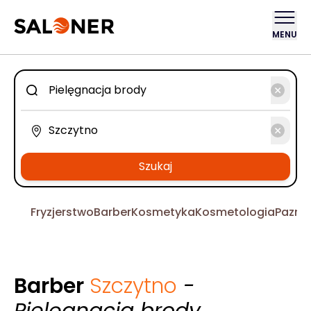
MENU
Szukaj
Fryzjerstwo
Barber
Kosmetyka
Kosmetologia
Pazno
Barber
Szczytno
-