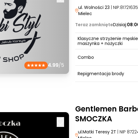
ul. Wolności 23
| NIP:817216
Mielec
Teraz zamknięte
Dzisiaj:
08:0
Klasyczne strzyżenie męskie
maszynka + nożyczki
Combo
4.99
/5
Repigmentacja brody
Gentlemen Barbe
SMOCZKA
ul.Matki Teresy 2T
| NIP 872