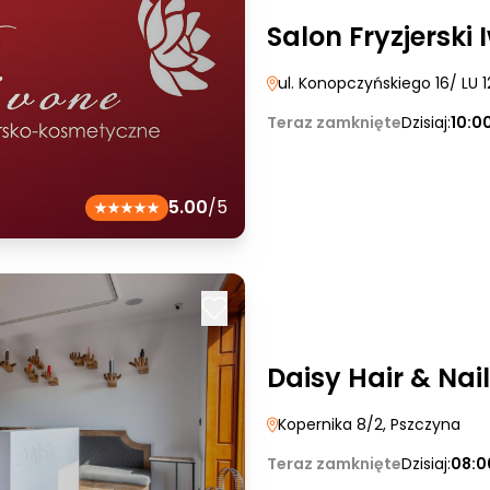
Salon Fryzjerski 
ul. Konopczyńskiego 16/ LU 1
Teraz zamknięte
Dzisiaj:
10:0
5.00
/5
Daisy Hair & Nail
Kopernika 8/2
, Pszczyna
Teraz zamknięte
Dzisiaj:
08:0