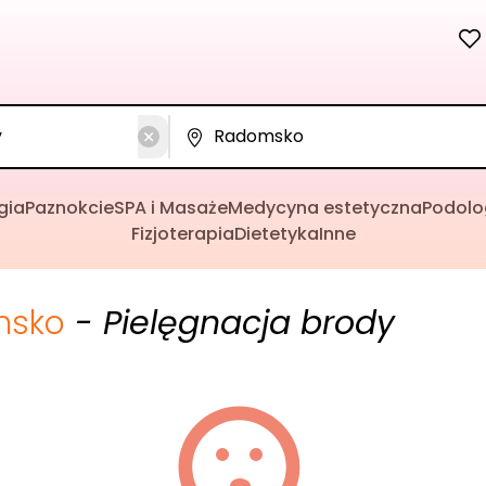
gia
Paznokcie
SPA i Masaże
Medycyna estetyczna
Podolo
Fizjoterapia
Dietetyka
Inne
msko
- Pielęgnacja brody