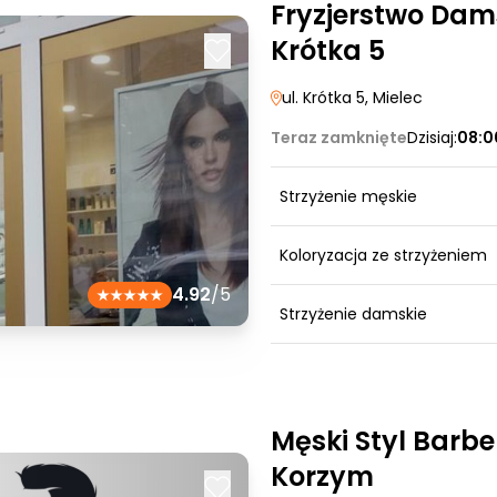
Fryzjerstwo Dam
Krótka 5
ul. Krótka 5
, Mielec
Teraz zamknięte
Dzisiaj:
08:0
Strzyżenie męskie
Koloryzacja ze strzyżeniem
4.92
/5
Strzyżenie damskie
Męski Styl Barb
Korzym