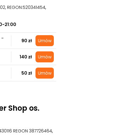
3502, REGON:520341454
,
0-21:00
 -
90 zł
Umów
140 zł
Umów
50 zł
Umów
r Shop os.
2430116 REGON 387726464
,