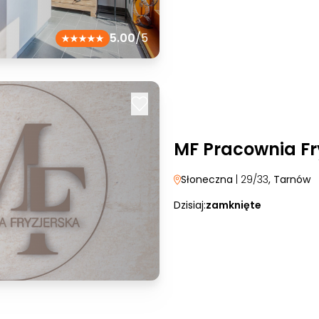
5.00
/5
MF Pracownia Fr
Słoneczna
| 29/33
, Tarnów
Dzisiaj:
zamknięte