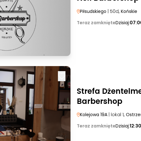
Piłsudskiego
| 50d
, Końskie
Teraz zamknięte
Dzisiaj:
07:0
Strefa Dżentelm
Barbershop
Kolejowa 19A
| lokal 1
, Ostrz
Teraz zamknięte
Dzisiaj:
12:3