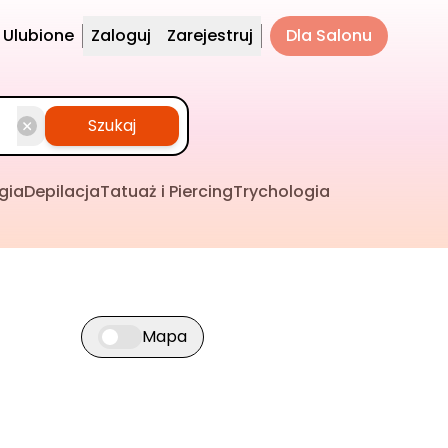
Ulubione
Zaloguj
Zarejestruj
Dla Salonu
Szukaj
gia
Depilacja
Tatuaż i Piercing
Trychologia
Mapa
Przełącz widok mapy