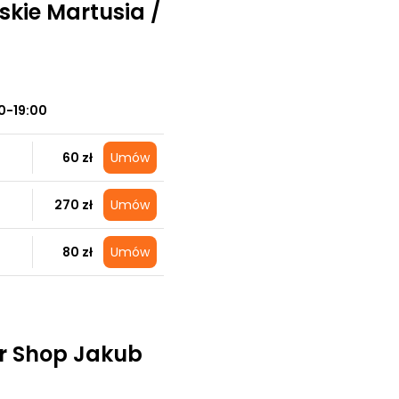
skie Martusia /
0-19:00
60 zł
Umów
270 zł
Umów
80 zł
Umów
er Shop Jakub