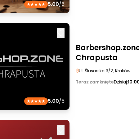
5.00
/5
Barbershop.zone
Chrapusta
Ul. Ślusarska 3/2
, Kraków
Teraz zamknięte
Dzisiaj:
10:0
5.00
/5