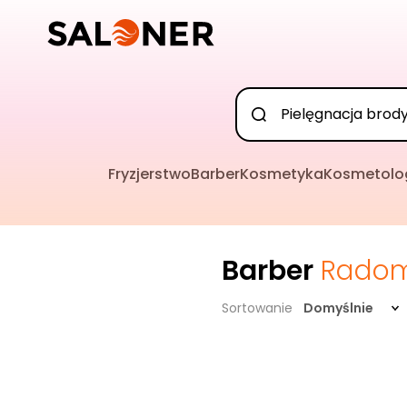
Fryzjerstwo
Barber
Kosmetyka
Kosmetolo
Barber
Rado
Sortowanie
Domyślnie