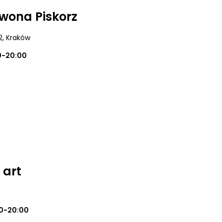
Iwona Piskorz
2
, Kraków
0-20:00
 art
0-20:00