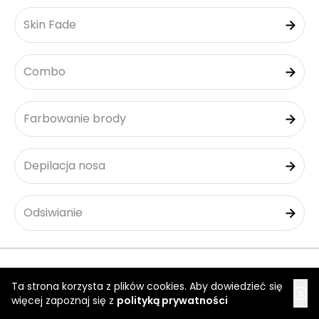
Skin Fade
Combo
Farbowanie brody
Depilacja nosa
Odsiwianie
Szukaj salonów
Ta strona korzysta z plików cookies. Aby dowiedzieć się
więcej zapoznaj się z
polityką prywatności