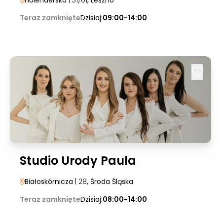
Holenderska
| 31/U1
, Leszno
Teraz zamknięte
Dzisiaj:
09:00-14:00
Studio Urody Paula
Białoskórnicza
| 28
, Środa Śląska
Teraz zamknięte
Dzisiaj:
08:00-14:00