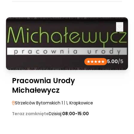
5.00
/5
Pracownia Urody
Michałewycz
Strzelców Bytomskich 1
| 1
, Krapkowice
Teraz zamknięte
Dzisiaj:
08:00-15:00