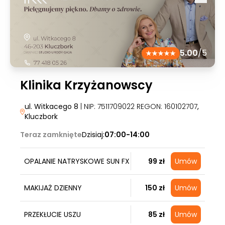
5.00
/5
Klinika Krzyżanowscy
ul. Witkacego 8
| NIP: 7511709022 REGON: 160102707
,
Kluczbork
Teraz zamknięte
Dzisiaj:
07:00-14:00
OPALANIE NATRYSKOWE SUN FX
99 zł
Umów
MAKIJAŻ DZIENNY
150 zł
Umów
PRZEKŁUCIE USZU
85 zł
Umów