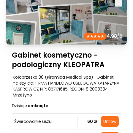
4.98
/5
Gabinet kosmetyczno -
podologiczny KLEOPATRA
Kołobrzeska 30 (Piramida Medical Spa)
| Gabinet
należy do: FIRMA HANDLOWO USŁUGOWA KATARZYNA
KASPROWICZ NIP: 8571716115, REGON: 812008384
,
Mrzeżyno
Dzisiaj:
zamknięte
Świecowanie uszu
60 zł
Umów