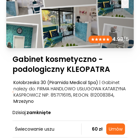
4.98
/5
Gabinet kosmetyczno -
podologiczny KLEOPATRA
Kołobrzeska 30 (Piramida Medical Spa)
| Gabinet
należy do: FIRMA HANDLOWO USŁUGOWA KATARZYNA
KASPROWICZ NIP: 8571716115, REGON: 812008384
,
Mrzeżyno
Dzisiaj:
zamknięte
Świecowanie uszu
60 zł
Umów