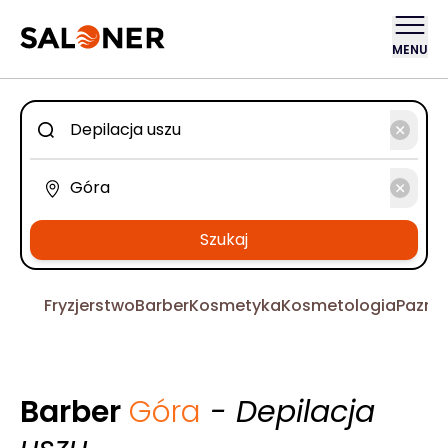
MENU
Szukaj
Fryzjerstwo
Barber
Kosmetyka
Kosmetologia
Pazno
Barber
Góra
- Depilacja