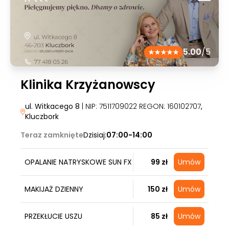
5.00
/5
Klinika Krzyżanowscy
ul. Witkacego 8
| NIP: 7511709022 REGON: 160102707
,
Kluczbork
Teraz zamknięte
Dzisiaj:
07:00-14:00
OPALANIE NATRYSKOWE SUN FX
99 zł
Umów
MAKIJAŻ DZIENNY
150 zł
Umów
PRZEKŁUCIE USZU
85 zł
Umów