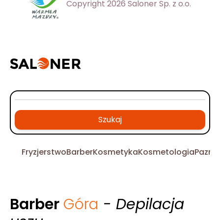
Copyright 2026 Saloner Sp. z o.o.
Szukaj
Fryzjerstwo
Barber
Kosmetyka
Kosmetologia
Pazno
Barber
Góra
- Depilacja