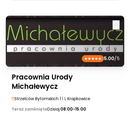
5.00
/5
Pracownia Urody
Michałewycz
Strzelców Bytomskich 1
| 1
, Krapkowice
Teraz zamknięte
Dzisiaj:
08:00-15:00