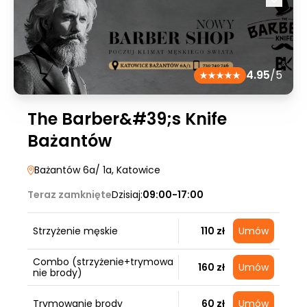
4.95
/5
The Barber&#39;s Knife
Bażantów
Bażantów 6a/ 1a
, Katowice
Teraz zamknięte
Dzisiaj:
09:00-17:00
Strzyżenie męskie
110 zł
Umów
Combo (strzyżenie+trymowa
160 zł
Umów
nie brody)
Trymowanie brody
60 zł
Umów