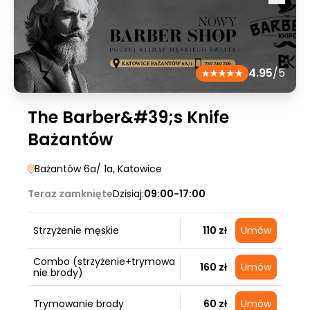
4.95
/5
The Barber&#39;s Knife
Bażantów
Bażantów 6a/ 1a
, Katowice
Teraz zamknięte
Dzisiaj:
09:00-17:00
Strzyżenie męskie
110 zł
Umów
Combo (strzyżenie+trymowa
160 zł
Umów
nie brody)
Trymowanie brody
60 zł
Umów