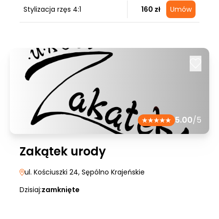
Stylizacja rzęs 4:1
160 zł
Umów
5.00
/5
Zakątek urody
ul. Kościuszki 24
, Sępólno Krajeńskie
Dzisiaj:
zamknięte