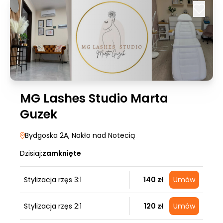
MG Lashes Studio Marta
Guzek
Bydgoska 2A
, Nakło nad Notecią
Dzisiaj:
zamknięte
Stylizacja rzęs 3:1
140 zł
Umów
Stylizacja rzęs 2:1
120 zł
Umów