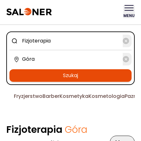
MENU
Szukaj
Fryzjerstwo
Barber
Kosmetyka
Kosmetologia
Pazno
Fizjoterapia
Góra