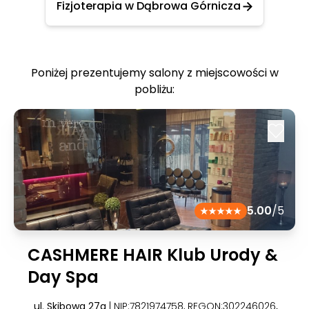
Fizjoterapia w Dąbrowa Górnicza
Poniżej prezentujemy salony z miejscowości w
pobliżu:
5.00
/5
CASHMERE HAIR Klub Urody &
Day Spa
ul. Skibowa 27a
| NIP:7821974758, REGON:302246026
,