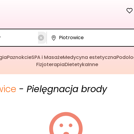
gia
Paznokcie
SPA i Masaże
Medycyna estetyczna
Podolo
Fizjoterapia
Dietetyka
Inne
wice
- Pielęgnacja brody