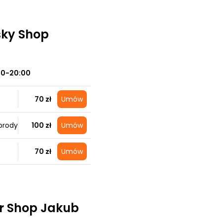
sky Shop
00-20:00
70 zł
Umów
brody
100 zł
Umów
70 zł
Umów
er Shop Jakub