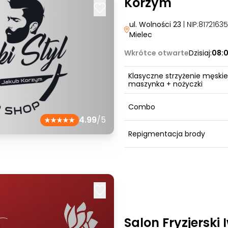
Korzym
ul. Wolności 23
| NIP:817216
Mielec
Wkrótce otwarte
Dzisiaj:
08:
Klasyczne strzyżenie męskie
maszynka + nożyczki
Combo
4.99
/5
Repigmentacja brody
Salon Fryzjerski 