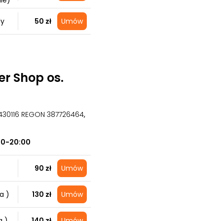
ie)
dy
50 zł
Umów
r Shop os.
2430116 REGON 387726464
,
00-20:00
e
90 zł
Umów
a )
130 zł
Umów
a )
140 zł
Umów