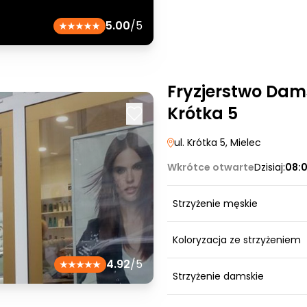
5.00
/5
Fryzjerstwo Dam
Krótka 5
ul. Krótka 5
, Mielec
Wkrótce otwarte
Dzisiaj:
08:
Strzyżenie męskie
Koloryzacja ze strzyżeniem
4.92
/5
Strzyżenie damskie