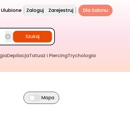
Ulubione
Zaloguj
Zarejestruj
Dla Salonu
Szukaj
gia
Depilacja
Tatuaż i Piercing
Trychologia
Mapa
Przełącz widok mapy