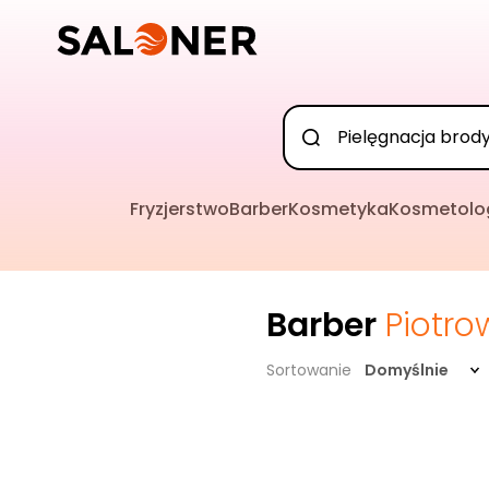
Fryzjerstwo
Barber
Kosmetyka
Kosmetolo
Barber
Piotro
Sortowanie
Domyślnie