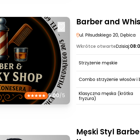
Barber and Whi
ul. Piłsudskiego 20
, Dębica
Wkrótce otwarte
Dzisiaj:
08:
Strzyżenie męskie
Combo strzyżenie włosów i 
Klasyczna męska (krótka
5.00
/5
fryzura)
Męski Styl Barb