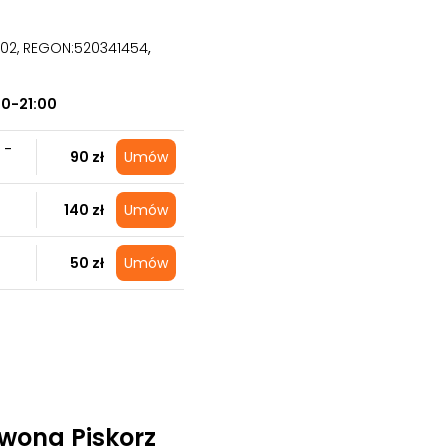
3502, REGON:520341454
,
00-21:00
 -
90 zł
Umów
140 zł
Umów
50 zł
Umów
Iwona Piskorz