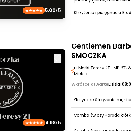
pomocy golarki, modelowan
5.00
/5
Strzyżenie i pielęgnacja Bro
Gentlemen Barbe
SMOCZKA
ul.Matki Teresy 2T
| NIP 872
Mielec
Wkrótce otwarte
Dzisiaj:
08:
Klasyczne Strzyżenie męski
Combo (włosy +broda krótk
4.98
/5
Combo (włosy +broda dług