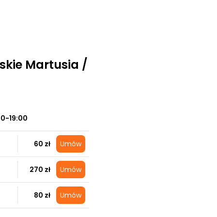
skie Martusia /
00-19:00
60 zł
Umów
270 zł
Umów
80 zł
Umów