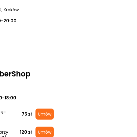
2
, Kraków
0-20:00
rberShop
0-18:00
ą i
75 zł
Umów
przy
120 zł
Umów