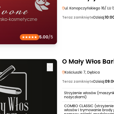
ul. Konopczyńskiego 16/ LU 1
Teraz zamknięte
Dzisiaj:
10:0
5.00
/5
O Mały Włos Ba
Kościuszki 7
, Dębica
Teraz zamknięte
Dzisiaj:
09:0
Strzyżenie włosów (maszynk
nożyczkami)
COMBO CLASSIC (strzyżenie
włosów i trymowanie brody 