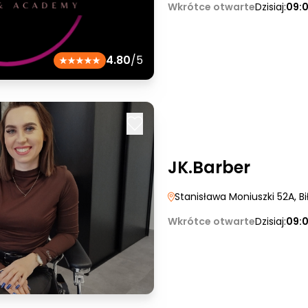
Wkrótce otwarte
Dzisiaj:
09:
4.80
/5
JK.Barber
Stanisława Moniuszki 52A
, B
Wkrótce otwarte
Dzisiaj:
09: