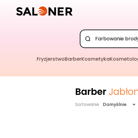
Fryzjerstwo
Barber
Kosmetyka
Kosmetolo
Barber
Jabło
Sortowanie
Domyślnie