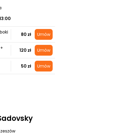
a
13:00
boki
80 zł
Umów
 +
120 zł
Umów
50 zł
Umów
Sadovsky
 Rzeszów