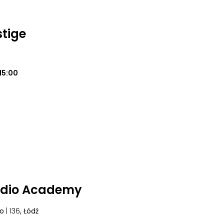
stige
15:00
udio Academy
go
| 136
, Łódź