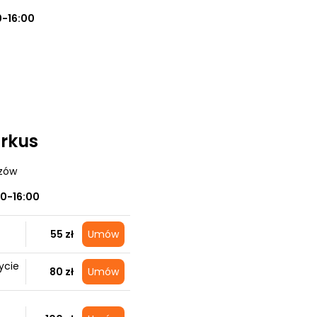
0-16:00
arkus
szów
0-16:00
55 zł
Umów
ycie
80 zł
Umów