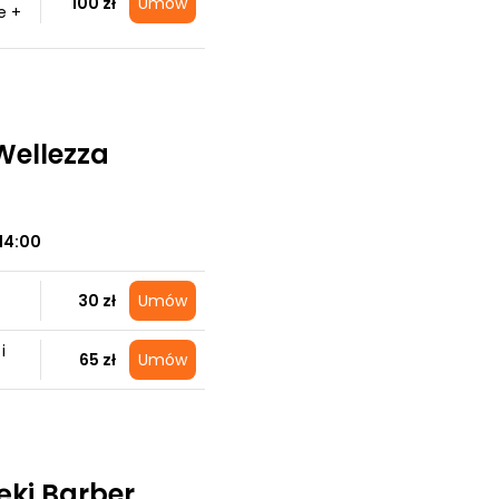
100 zł
Umów
e +
 Wellezza
14:00
30 zł
Umów
i
65 zł
Umów
ki Barber