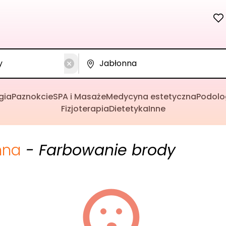
gia
Paznokcie
SPA i Masaże
Medycyna estetyczna
Podolo
Fizjoterapia
Dietetyka
Inne
nna
- Farbowanie brody