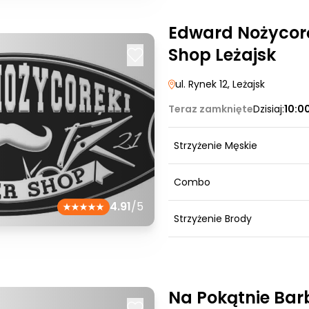
Edward Nożycorę
Shop Leżajsk
ul. Rynek 12
, Leżajsk
Teraz zamknięte
Dzisiaj:
10:0
Strzyżenie Męskie
Combo
4.91
/5
Strzyżenie Brody
Na Pokątnie Bar