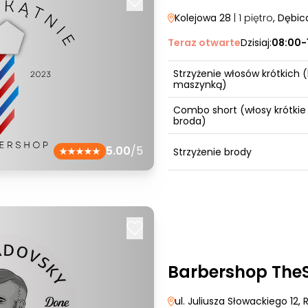
Kolejowa 28
| 1 piętro
, Dębic
Teraz otwarte
Dzisiaj:
08:00-
Strzyżenie włosów krótkich (
maszynką)
Combo short (włosy krótkie
broda)
5.00
/5
Strzyżenie brody
Barbershop The
ul. Juliusza Słowackiego 12
,