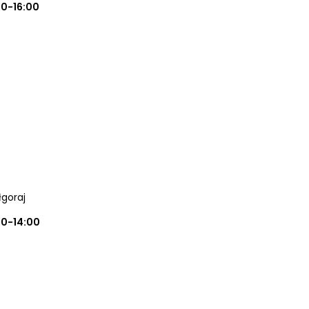
00-16:00
iłgoraj
00-14:00