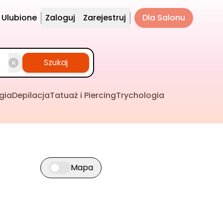
Ulubione
Zaloguj
Zarejestruj
Dla Salonu
Szukaj
gia
Depilacja
Tatuaż i Piercing
Trychologia
Mapa
Przełącz widok mapy