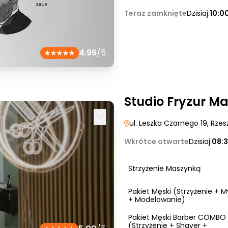
Teraz zamknięte
Dzisiaj:
10:0
4.96
/5
Studio Fryzur M
ul. Leszka Czarnego 19
, Rze
Wkrótce otwarte
Dzisiaj:
08:3
Strzyżenie Maszynką
Pakiet Męski (Strzyżenie + M
+ Modelowanie)
Pakiet Męski Barber COMBO
(Strzyżenie + Shaver +