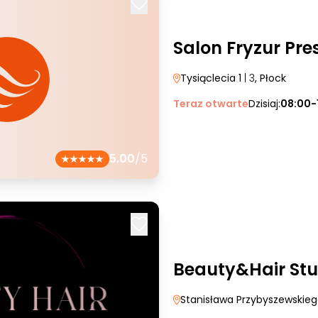
Salon Fryzur Pre
Tysiąclecia 1
| 3
, Płock
Teraz otwarte
Dzisiaj:
08:00-
5.00
/5
Beauty&Hair St
Stanisława Przybyszewskie