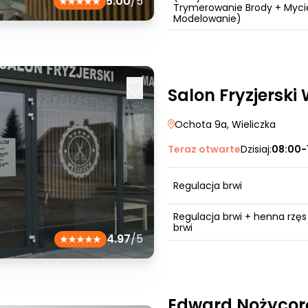
5.00
/5
Trymerowanie Brody + Myci
Modelowanie)
Salon Fryzjerski
Ochota 9a
, Wieliczka
Teraz otwarte
Dzisiaj:
08:00-
Regulacja brwi
Regulacja brwi + henna rzęs 
brwi
4.97
/5
Edward Nożycorę