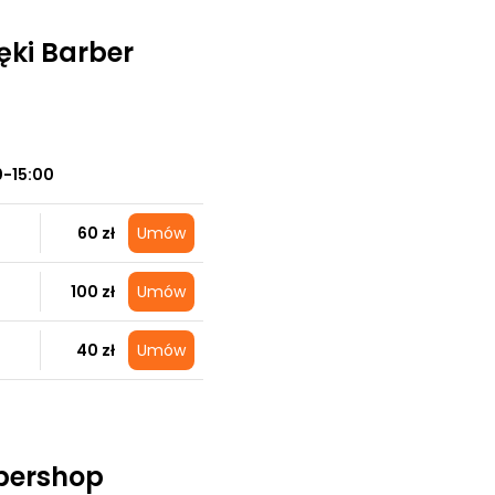
ki Barber
0-15:00
60 zł
Umów
100 zł
Umów
40 zł
Umów
bershop