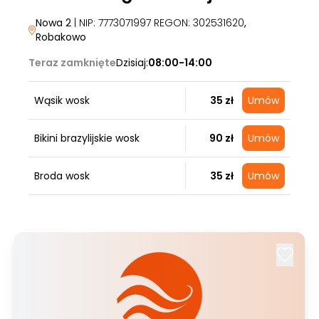
Nowa 2
| NIP: 7773071997 REGON: 302531620
,
Robakowo
Teraz zamknięte
Dzisiaj:
08:00-14:00
Wąsik wosk
35 zł
Umów
Bikini brazylijskie wosk
90 zł
Umów
Broda wosk
35 zł
Umów