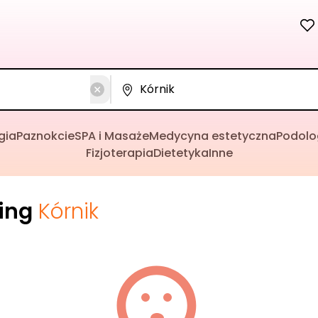
gia
Paznokcie
SPA i Masaże
Medycyna estetyczna
Podolo
Fizjoterapia
Dietetyka
Inne
cing
Kórnik