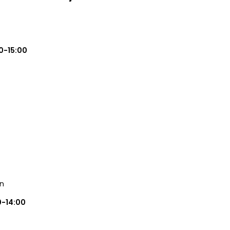
0-15:00
in
0-14:00