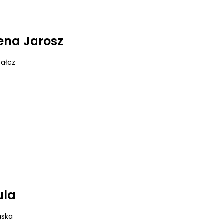
żena Jarosz
Wałcz
ula
ąska