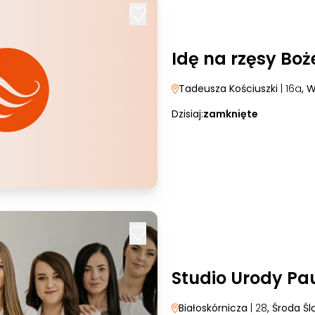
Idę na rzęsy Bo
Tadeusza Kościuszki
| 16a
, 
Dzisiaj:
zamknięte
Studio Urody Pa
Białoskórnicza
| 28
, Środa Śl