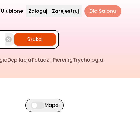
Ulubione
Zaloguj
Zarejestruj
Dla Salonu
Szukaj
gia
Depilacja
Tatuaż i Piercing
Trychologia
Mapa
Przełącz widok mapy