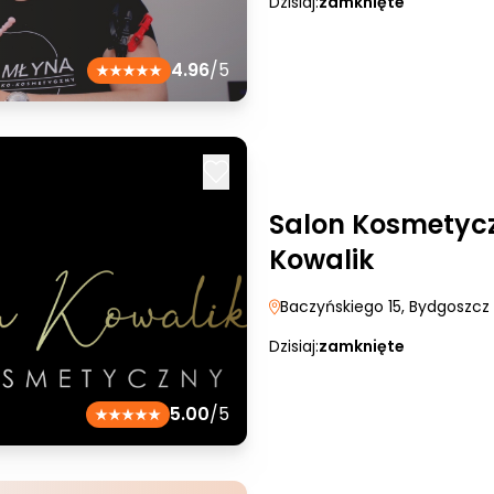
Dzisiaj:
zamknięte
4.96
/5
Salon Kosmetyc
Kowalik
Baczyńskiego 15
, Bydgoszcz
Dzisiaj:
zamknięte
5.00
/5