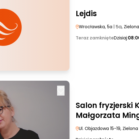
Lejdis
Wrocławska, 5a
| 5a
, Zielon
Teraz zamknięte
Dzisiaj:
08:0
Salon fryzjerski
Małgorzata Min
Ul. Objazdowa 15-19
, Zielon