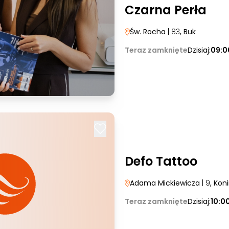
Czarna Perła
Św. Rocha
| 83
, Buk
Teraz zamknięte
Dzisiaj:
09:0
Defo Tattoo
Adama Mickiewicza
| 9
, Kon
Teraz zamknięte
Dzisiaj:
10:0