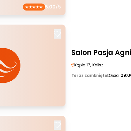
5.00
/5
Salon Pasja Agn
Kąpie 17
, Kalisz
Teraz zamknięte
Dzisiaj:
09:0