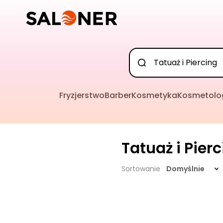
Fryzjerstwo
Barber
Kosmetyka
Kosmetolo
Tatuaż i Pier
Sortowanie
Domyślnie