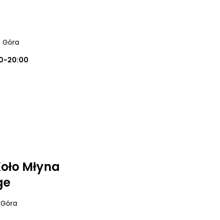
a Góra
0-20:00
 Koło Młyna
ge
a Góra