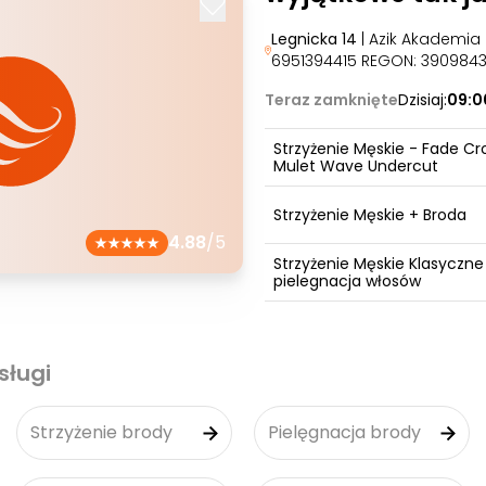
Legnicka 14
| Azik Akademia 
6951394415 REGON: 390984
Teraz zamknięte
Dzisiaj:
09:0
Strzyżenie Męskie - Fade Cr
Mulet Wave Undercut
Strzyżenie Męskie + Broda
4.88
/5
Strzyżenie Męskie Klasyczne
pielegnacja włosów
sługi
Strzyżenie brody
Pielęgnacja brody