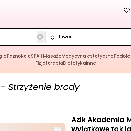
gia
Paznokcie
SPA i Masaże
Medycyna estetyczna
Podolo
Fizjoterapia
Dietetyka
Inne
- Strzyżenie brody
Azik Akademia M
wyjątkowe tak ja