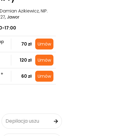
Damian Azikiewicz, NIP:
327
, Jawor
0-17:00
op
70 zł
Umów
120 zł
Umów
 +
60 zł
Umów
Depilacja uszu