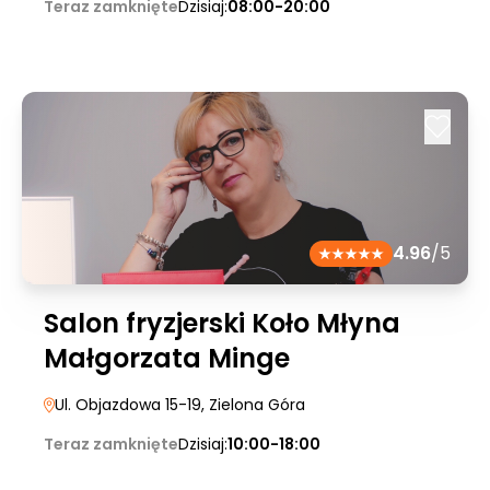
Teraz zamknięte
Dzisiaj:
08:00-20:00
4.96
/5
Salon fryzjerski Koło Młyna
Małgorzata Minge
Ul. Objazdowa 15-19
, Zielona Góra
Teraz zamknięte
Dzisiaj:
10:00-18:00