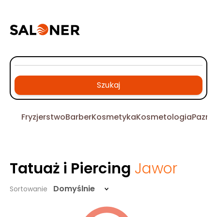
Szukaj
Fryzjerstwo
Barber
Kosmetyka
Kosmetologia
Pazno
Tatuaż i Piercing
Jawor
Domyślnie
Sortowanie