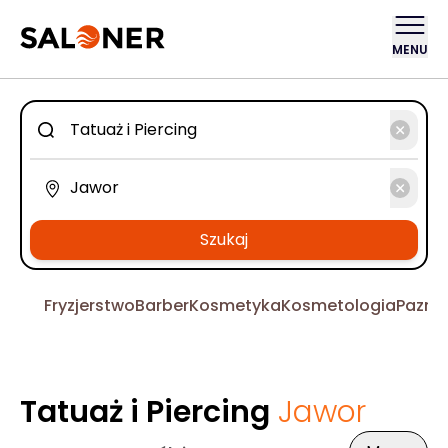
MENU
Szukaj
Fryzjerstwo
Barber
Kosmetyka
Kosmetologia
Pazno
Tatuaż i Piercing
Jawor